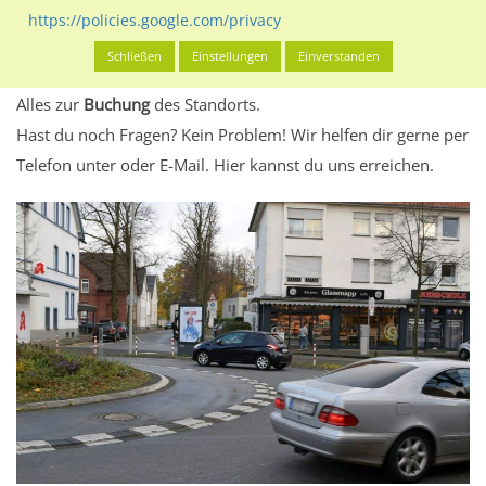
eventuelle Beschränkungen in den zugelassenen
https://policies.google.com/privacy
Werbeinhalten informieren.
Schließen
Einstellungen
Einverstanden
Alles klar? Dann findest du direkt im unteren Teil dieser Seite
Alles zur
Buchung
des Standorts.
Hast du noch Fragen? Kein Problem! Wir helfen dir gerne per
Telefon unter oder E-Mail.
Hier kannst du uns erreichen.