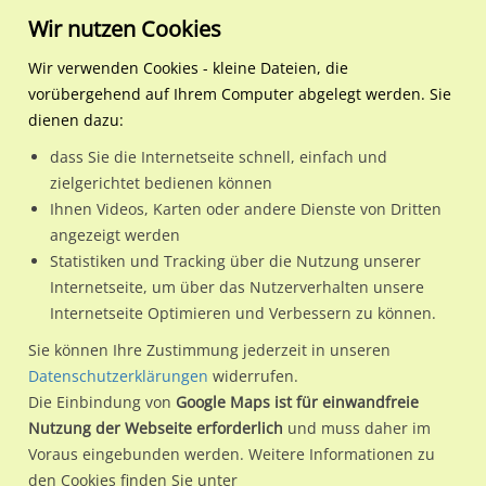
Wir nutzen Cookies
Wir verwenden Cookies - kleine Dateien, die
vorübergehend auf Ihrem Computer abgelegt werden. Sie
Regionale Plakatwerbung
Nordrhein-Westfalen
Gütersloh, Stadt
Prinzenstr/Bismarckstr. 1 
dienen dazu:
Prinzenstr/Bismarckstr. 1 (Sicht Kreisel)
dass Sie die Internetseite schnell, einfach und
zielgerichtet bedienen können
33330 / Gütersloh, Stadt / Innenstadt
Ihnen Videos, Karten oder andere Dienste von Dritten
angezeigt werden
Statistiken und Tracking über die Nutzung unserer
Nutze günstige Werbemöglichkeiten am Standort
Internetseite, um über das Nutzerverhalten unsere
Internetseite Optimieren und Verbessern zu können.
Prinzenstr/Bismarckstr. 1 (Sicht Kreisel)
im Ortsteil
Innenstadt)
in Gütersloh, Stadt.
Sie können Ihre Zustimmung jederzeit in unseren
Datenschutzerklärungen
widerrufen.
Wir erheben für jede unserer Werbeflächen individuelle und
Die Einbindung von
Google Maps ist für einwandfreie
aktuelle
Standortinformationen
und
Leistungswerte
. Damit
Nutzung der Webseite erforderlich
und muss daher im
kannst du dich schon vor der Buchung im Detail über den
Voraus eingebunden werden. Weitere Informationen zu
Standort, seine Reichweite und Werbewirkung sowie
den Cookies finden Sie unter