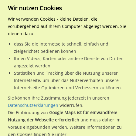
Wir nutzen Cookies
Wir verwenden Cookies - kleine Dateien, die
vorübergehend auf Ihrem Computer abgelegt werden. Sie
Regionale Plakatwerbung
Nordrhein-
Gütersloh, Stadt
Stadtring Nordhorn/Hülsb
dienen dazu:
Westfalen
dass Sie die Internetseite schnell, einfach und
Stadtring Nordhorn/Hülsbrockstr/auswärts/geg. Miele (WE lks)
zielgerichtet bedienen können
Ihnen Videos, Karten oder andere Dienste von Dritten
33334 / Gütersloh, Stadt / Innenstadt
angezeigt werden
Statistiken und Tracking über die Nutzung unserer
Internetseite, um über das Nutzerverhalten unsere
Nutze günstige Werbemöglichkeiten am Standort Stadtring
Internetseite Optimieren und Verbessern zu können.
Nordhorn/Hülsbrockstr/auswärts/geg. Miele (WE lks)
im
Sie können Ihre Zustimmung jederzeit in unseren
Ortsteil Innenstadt)
in Gütersloh, Stadt.
Datenschutzerklärungen
widerrufen.
Die Einbindung von
Google Maps ist für einwandfreie
Wir erheben für jede unserer Werbeflächen individuelle und
Nutzung der Webseite erforderlich
und muss daher im
aktuelle
Standortinformationen
und
Leistungswerte
. Damit
Voraus eingebunden werden. Weitere Informationen zu
kannst du dich schon vor der Buchung im Detail über den
den Cookies finden Sie unter