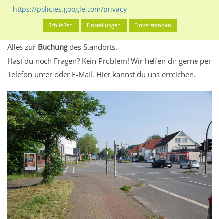
eventuelle Beschränkungen in den zugelassenen
https://policies.google.com/privacy
Werbeinhalten informieren.
Schließen
Einstellungen
Einverstanden
Alles klar? Dann findest du direkt im unteren Teil dieser Seite
Alles zur
Buchung
des Standorts.
Hast du noch Fragen? Kein Problem! Wir helfen dir gerne per
Telefon unter oder E-Mail.
Hier kannst du uns erreichen.