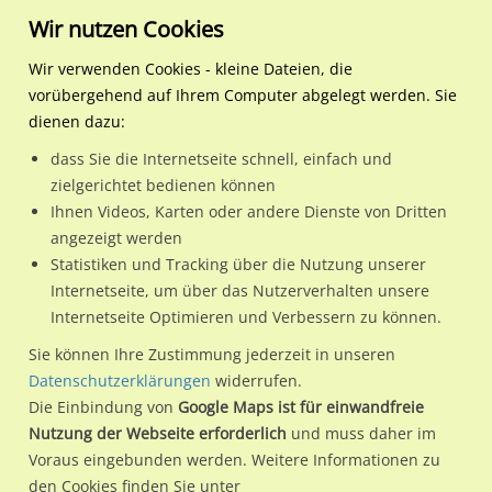
Wir nutzen Cookies
Wir verwenden Cookies - kleine Dateien, die
vorübergehend auf Ihrem Computer abgelegt werden. Sie
Regionale Plakatwerbung
Nordrhein-Westfalen
Gütersloh, Stadt
Westring/Herzebrocker St
dienen dazu:
Westring/Herzebrocker Str/WE lks
dass Sie die Internetseite schnell, einfach und
zielgerichtet bedienen können
33334 / Gütersloh, Stadt / Innenstadt
Ihnen Videos, Karten oder andere Dienste von Dritten
angezeigt werden
Statistiken und Tracking über die Nutzung unserer
Nutze günstige Werbemöglichkeiten am Standort
Internetseite, um über das Nutzerverhalten unsere
Internetseite Optimieren und Verbessern zu können.
Westring/Herzebrocker Str/WE lks
im Ortsteil Innenstadt)
in
Gütersloh, Stadt.
Sie können Ihre Zustimmung jederzeit in unseren
Datenschutzerklärungen
widerrufen.
Wir erheben für jede unserer Werbeflächen individuelle und
Die Einbindung von
Google Maps ist für einwandfreie
aktuelle
Standortinformationen
und
Leistungswerte
. Damit
Nutzung der Webseite erforderlich
und muss daher im
kannst du dich schon vor der Buchung im Detail über den
Voraus eingebunden werden. Weitere Informationen zu
Standort, seine Reichweite und Werbewirkung sowie
den Cookies finden Sie unter