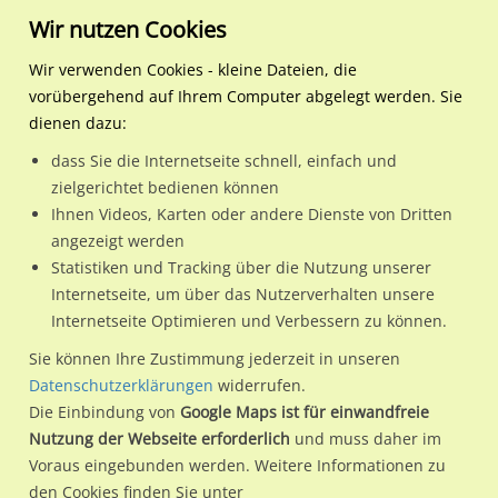
Wir nutzen Cookies
Wir verwenden Cookies - kleine Dateien, die
vorübergehend auf Ihrem Computer abgelegt werden. Sie
Regionale Plakatwerbung
Nordrhein-
Gütersloh, Stadt
Eickhoffstr/Kökerstr/WE lk
dienen dazu:
Westfalen
dass Sie die Internetseite schnell, einfach und
Eickhoffstr/Kökerstr/WE lks
zielgerichtet bedienen können
Ihnen Videos, Karten oder andere Dienste von Dritten
33330 / Gütersloh, Stadt / Innenstadt
angezeigt werden
Statistiken und Tracking über die Nutzung unserer
Internetseite, um über das Nutzerverhalten unsere
Nutze günstige Werbemöglichkeiten am Standort
Internetseite Optimieren und Verbessern zu können.
Eickhoffstr/Kökerstr/WE lks
im Ortsteil Innenstadt)
in
Sie können Ihre Zustimmung jederzeit in unseren
Gütersloh, Stadt.
Datenschutzerklärungen
widerrufen.
Die Einbindung von
Google Maps ist für einwandfreie
Wir erheben für jede unserer Werbeflächen individuelle und
Nutzung der Webseite erforderlich
und muss daher im
aktuelle
Standortinformationen
und
Leistungswerte
. Damit
Voraus eingebunden werden. Weitere Informationen zu
kannst du dich schon vor der Buchung im Detail über den
den Cookies finden Sie unter