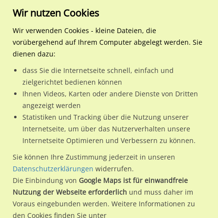
Wir nutzen Cookies
Wir verwenden Cookies - kleine Dateien, die
vorübergehend auf Ihrem Computer abgelegt werden. Sie
Regionale Plakatwerbung
Nordrhein-
Versmold, Stadt
Ravensberger Str. 59 (B 4
dienen dazu:
Westfalen
dass Sie die Internetseite schnell, einfach und
Ravensberger Str. 59 (B 476)
zielgerichtet bedienen können
Ihnen Videos, Karten oder andere Dienste von Dritten
33775 / Versmold, Stadt
angezeigt werden
Statistiken und Tracking über die Nutzung unserer
Internetseite, um über das Nutzerverhalten unsere
Nutze günstige Werbemöglichkeiten am Standort
Internetseite Optimieren und Verbessern zu können.
Ravensberger Str. 59 (B 476) in Versmold, Stadt.
Sie können Ihre Zustimmung jederzeit in unseren
Wir erheben für jede unserer Werbeflächen individuelle und
Datenschutzerklärungen
widerrufen.
Die Einbindung von
Google Maps ist für einwandfreie
aktuelle
Standortinformationen
und
Leistungswerte
. Damit
Nutzung der Webseite erforderlich
und muss daher im
kannst du dich schon vor der Buchung im Detail über den
Voraus eingebunden werden. Weitere Informationen zu
Standort, seine Reichweite und Werbewirkung sowie
den Cookies finden Sie unter