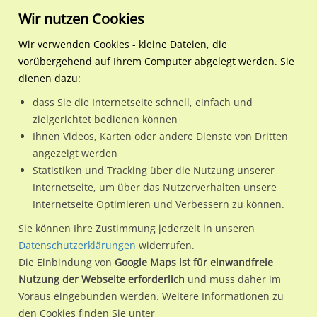
Wir nutzen Cookies
Wir verwenden Cookies - kleine Dateien, die
vorübergehend auf Ihrem Computer abgelegt werden. Sie
Regionale Plakatwerbung
Nordrhein-
Bad Oeynhausen, Stadt
Dehmer Str. 87a (B 61) RS
dienen dazu:
Westfalen
dass Sie die Internetseite schnell, einfach und
Dehmer Str. 87a (B 61) RS
zielgerichtet bedienen können
Ihnen Videos, Karten oder andere Dienste von Dritten
32549 / Bad Oeynhausen, Stadt / Dehme
angezeigt werden
Statistiken und Tracking über die Nutzung unserer
Internetseite, um über das Nutzerverhalten unsere
Nutze günstige Werbemöglichkeiten am Standort Dehmer
Internetseite Optimieren und Verbessern zu können.
Str. 87a (B 61) RS
im Ortsteil Dehme)
in Bad Oeynhausen,
Sie können Ihre Zustimmung jederzeit in unseren
Stadt.
Datenschutzerklärungen
widerrufen.
Die Einbindung von
Google Maps ist für einwandfreie
Wir erheben für jede unserer Werbeflächen individuelle und
Nutzung der Webseite erforderlich
und muss daher im
aktuelle
Standortinformationen
und
Leistungswerte
. Damit
Voraus eingebunden werden. Weitere Informationen zu
kannst du dich schon vor der Buchung im Detail über den
den Cookies finden Sie unter