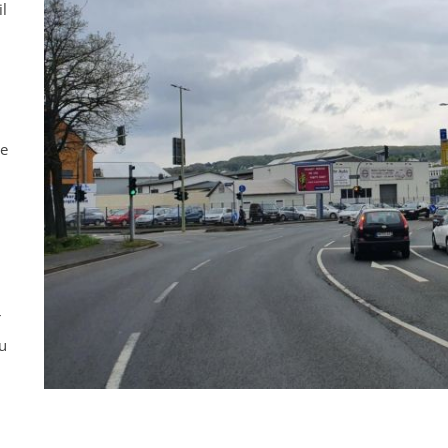
il
ne
r
u