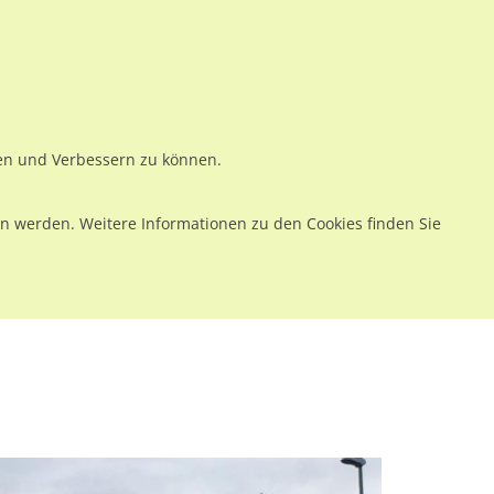
ws
Preise
Warenkorb
Registrieren
Anmelden
en
Kontakt
ren und Verbessern zu können.
 werden. Weitere Informationen zu den Cookies finden Sie
ußerstr 10 RS