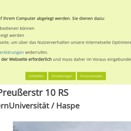
Downloads
Ne
uf Ihrem Computer abgelegt werden. Sie dienen dazu:
et bedienen können
 & Buchen
Plakatwerbung
Aussenwerbung
Medi
zeigt werden
tseite, um über das Nutzerverhalten unsere Internetseite Optimie
erklärungen
widerrufen.
 der Webseite erforderlich
und muss daher im Voraus eingebunden
en
Hagen, Stadt der FernUniversität
Kurt-Schumacher-Ring/Pre
Schließen
Einstellungen
Einverstanden
reußerstr 10 RS
ernUniversität / Haspe