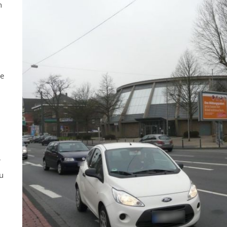
n
ne
r
u