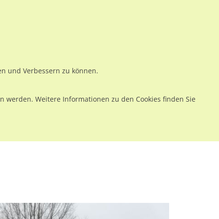
ws
Preise
Warenkorb
Registrieren
Anmelden
en
Kontakt
ren und Verbessern zu können.
 werden. Weitere Informationen zu den Cookies finden Sie
 CS