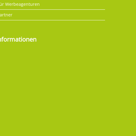
ür Werbeagenturen
artner
nformationen