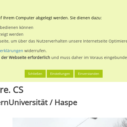
Downloads
Ne
uf Ihrem Computer abgelegt werden. Sie dienen dazu:
et bedienen können
 & Buchen
Plakatwerbung
Aussenwerbung
Medi
zeigt werden
tseite, um über das Nutzerverhalten unsere Internetseite Optimie
erklärungen
widerrufen.
 der Webseite erforderlich
und muss daher im Voraus eingebunden
en
Hagen, Stadt der FernUniversität
Kölner Str. geg. 45a/We.re.
Schließen
Einstellungen
Einverstanden
re. CS
ernUniversität / Haspe