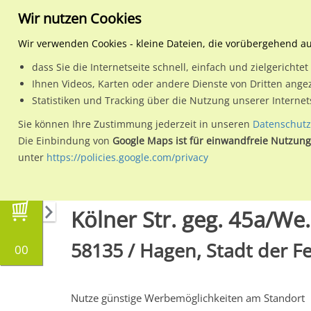
Wir nutzen Cookies
Wir verwenden Cookies - kleine Dateien, die vorübergehend a
dass Sie die Internetseite schnell, einfach und zielgericht
Planen
Ihnen Videos, Karten oder andere Dienste von Dritten ange
Statistiken und Tracking über die Nutzung unserer Interne
Wähle den Werbestandort:
Sie können Ihre Zustimmung jederzeit in unseren
Datenschutz
Die Einbindung von
Google Maps ist für einwandfreie Nutzung
unter
https://policies.google.com/privacy
Regionale Plakatwerbung
Nordrhein-Westfal
Kölner Str. geg. 45a/We.
58135 / Hagen, Stadt der F
00
Nutze günstige Werbemöglichkeiten am Standort