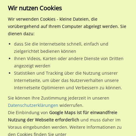
Wir nutzen Cookies
Wir verwenden Cookies - kleine Dateien, die
vorübergehend auf Ihrem Computer abgelegt werden. Sie
Regionale Plakatwerbung
Nordrhein-Westfalen
Hagen, Stadt der FernUnivers
Feithstr. 141/We.li. CS
dienen dazu:
Feithstr. 141/We.li. CS
dass Sie die Internetseite schnell, einfach und
zielgerichtet bedienen können
58097 / Hagen, Stadt der FernUniversität / Hagen-Mitte
Ihnen Videos, Karten oder andere Dienste von Dritten
angezeigt werden
Statistiken und Tracking über die Nutzung unserer
Nutze günstige Werbemöglichkeiten am Standort Feithstr.
Internetseite, um über das Nutzerverhalten unsere
Internetseite Optimieren und Verbessern zu können.
141/We.li. CS
im Ortsteil Hagen-Mitte)
in Hagen, Stadt der
FernUniversität.
Sie können Ihre Zustimmung jederzeit in unseren
Datenschutzerklärungen
widerrufen.
Wir erheben für jede unserer Werbeflächen individuelle und
Die Einbindung von
Google Maps ist für einwandfreie
aktuelle
Standortinformationen
und
Leistungswerte
. Damit
Nutzung der Webseite erforderlich
und muss daher im
kannst du dich schon vor der Buchung im Detail über den
Voraus eingebunden werden. Weitere Informationen zu
Standort, seine Reichweite und Werbewirkung sowie
den Cookies finden Sie unter