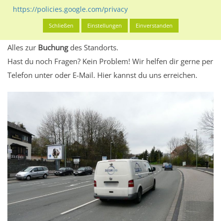
eventuelle Beschränkungen in den zugelassenen
https://policies.google.com/privacy
Werbeinhalten informieren.
Schließen
Einstellungen
Einverstanden
Alles klar? Dann findest du direkt im unteren Teil dieser Seite
Alles zur
Buchung
des Standorts.
Hast du noch Fragen? Kein Problem! Wir helfen dir gerne per
Telefon unter oder E-Mail.
Hier kannst du uns erreichen.