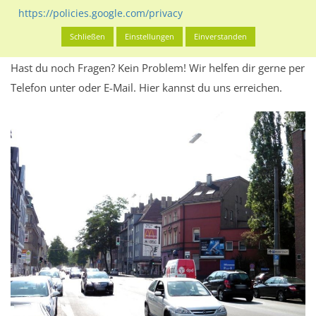
Werbeinhalten informieren.
https://policies.google.com/privacy
Alles klar? Dann findest du direkt im unteren Teil dieser Seite
Schließen
Einstellungen
Einverstanden
Alles zur
Buchung
des Standorts.
Hast du noch Fragen? Kein Problem! Wir helfen dir gerne per
Telefon unter oder E-Mail.
Hier kannst du uns erreichen.