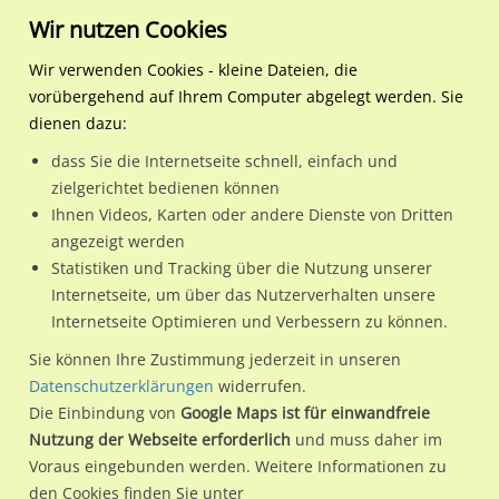
Wir nutzen Cookies
Wir verwenden Cookies - kleine Dateien, die
vorübergehend auf Ihrem Computer abgelegt werden. Sie
Regionale Plakatwerbung
Nordrhein-Westfalen
Witten, Stadt
Ardeystr. 62 quer
dienen dazu:
Ardeystr. 62 quer
dass Sie die Internetseite schnell, einfach und
zielgerichtet bedienen können
58452 / Witten, Stadt / Oberdorf-Helenenberg
Ihnen Videos, Karten oder andere Dienste von Dritten
angezeigt werden
Statistiken und Tracking über die Nutzung unserer
Nutze günstige Werbemöglichkeiten am Standort Ardeystr.
Internetseite, um über das Nutzerverhalten unsere
Internetseite Optimieren und Verbessern zu können.
62 quer
im Ortsteil Oberdorf-Helenenberg)
in Witten, Stadt.
Wir erheben für jede unserer Werbeflächen individuelle und
Sie können Ihre Zustimmung jederzeit in unseren
Datenschutzerklärungen
widerrufen.
aktuelle
Standortinformationen
und
Leistungswerte
. Damit
Die Einbindung von
Google Maps ist für einwandfreie
kannst du dich schon vor der Buchung im Detail über den
Nutzung der Webseite erforderlich
und muss daher im
Standort, seine Reichweite und Werbewirkung sowie
Voraus eingebunden werden. Weitere Informationen zu
eventuelle Beschränkungen in den zugelassenen
den Cookies finden Sie unter