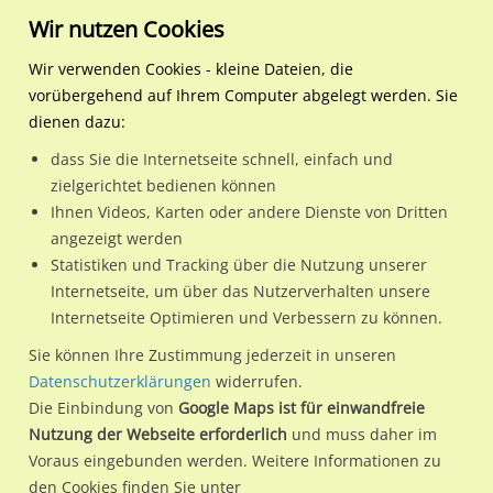
Wir nutzen Cookies
Wir verwenden Cookies - kleine Dateien, die
vorübergehend auf Ihrem Computer abgelegt werden. Sie
Regionale Plakatwerbung
Nordrhein-
Lüdenscheid, Stadt
Kölner Str./Sauerfelder St
dienen dazu:
Westfalen
dass Sie die Internetseite schnell, einfach und
Kölner Str./Sauerfelder Str.
zielgerichtet bedienen können
Ihnen Videos, Karten oder andere Dienste von Dritten
58509 / Lüdenscheid, Stadt / Lüdenscheid
angezeigt werden
Statistiken und Tracking über die Nutzung unserer
Internetseite, um über das Nutzerverhalten unsere
Nutze günstige Werbemöglichkeiten am Standort Kölner
Internetseite Optimieren und Verbessern zu können.
Str./Sauerfelder Str.
im Ortsteil Lüdenscheid)
in
Sie können Ihre Zustimmung jederzeit in unseren
Lüdenscheid, Stadt.
Datenschutzerklärungen
widerrufen.
Die Einbindung von
Google Maps ist für einwandfreie
Wir erheben für jede unserer Werbeflächen individuelle und
Nutzung der Webseite erforderlich
und muss daher im
aktuelle
Standortinformationen
und
Leistungswerte
. Damit
Voraus eingebunden werden. Weitere Informationen zu
kannst du dich schon vor der Buchung im Detail über den
den Cookies finden Sie unter