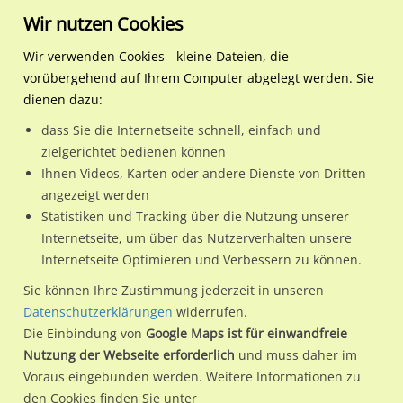
Wir nutzen Cookies
Wir verwenden Cookies - kleine Dateien, die
vorübergehend auf Ihrem Computer abgelegt werden. Sie
Regionale Plakatwerbung
Nordrhein-Westfalen
Kamen, Stadt
Lünener Str. 238 li. quer
dienen dazu:
Lünener Str. 238 li. quer
dass Sie die Internetseite schnell, einfach und
zielgerichtet bedienen können
59174 / Kamen, Stadt / Mitte
Ihnen Videos, Karten oder andere Dienste von Dritten
angezeigt werden
Statistiken und Tracking über die Nutzung unserer
Nutze günstige Werbemöglichkeiten am Standort Lünener
Internetseite, um über das Nutzerverhalten unsere
Internetseite Optimieren und Verbessern zu können.
Str. 238 li. quer
im Ortsteil Mitte)
in Kamen, Stadt.
Wir erheben für jede unserer Werbeflächen individuelle und
Sie können Ihre Zustimmung jederzeit in unseren
Datenschutzerklärungen
widerrufen.
aktuelle
Standortinformationen
und
Leistungswerte
. Damit
Die Einbindung von
Google Maps ist für einwandfreie
kannst du dich schon vor der Buchung im Detail über den
Nutzung der Webseite erforderlich
und muss daher im
Standort, seine Reichweite und Werbewirkung sowie
Voraus eingebunden werden. Weitere Informationen zu
eventuelle Beschränkungen in den zugelassenen
den Cookies finden Sie unter