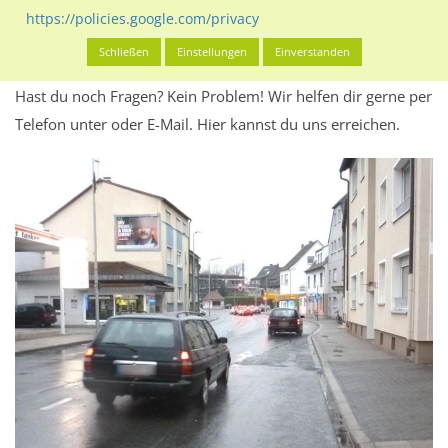
Werbeinhalten informieren.
https://policies.google.com/privacy
Alles klar? Dann findest du direkt im unteren Teil dieser Seite
Schließen
Einstellungen
Einverstanden
Alles zur
Buchung
des Standorts.
Hast du noch Fragen? Kein Problem! Wir helfen dir gerne per
Telefon unter oder E-Mail.
Hier kannst du uns erreichen.