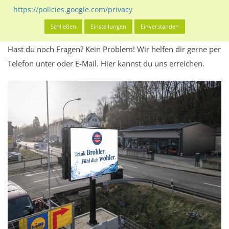
Werbeinhalten informieren.
https://policies.google.com/privacy
Alles klar? Dann findest du direkt im unteren Teil dieser Seite
Schließen
Einstellungen
Einverstanden
Alles zur
Buchung
des Standorts.
Hast du noch Fragen? Kein Problem! Wir helfen dir gerne per
Telefon unter oder E-Mail.
Hier kannst du uns erreichen.