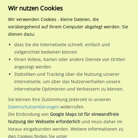
Wir nutzen Cookies
Wir verwenden Cookies - kleine Dateien, die
vorübergehend auf Ihrem Computer abgelegt werden. Sie
Regionale Plakatwerbung
Rheinland-Pfalz
Remagen, Stadt
Sinziger Str. 31 (B 9) / Ri.
dienen dazu:
Sinziger Str. 31 (B 9) / Ri. Bonn RS (VB)
dass Sie die Internetseite schnell, einfach und
zielgerichtet bedienen können
53424 / Remagen, Stadt
Ihnen Videos, Karten oder andere Dienste von Dritten
angezeigt werden
Statistiken und Tracking über die Nutzung unserer
Nutze günstige Werbemöglichkeiten am Standort Sinziger
Internetseite, um über das Nutzerverhalten unsere
Internetseite Optimieren und Verbessern zu können.
Str. 31 (B 9) / Ri. Bonn RS (VB) in Remagen, Stadt.
Wir erheben für jede unserer Werbeflächen individuelle und
Sie können Ihre Zustimmung jederzeit in unseren
Datenschutzerklärungen
widerrufen.
aktuelle
Standortinformationen
und
Leistungswerte
. Damit
Die Einbindung von
Google Maps ist für einwandfreie
kannst du dich schon vor der Buchung im Detail über den
Nutzung der Webseite erforderlich
und muss daher im
Standort, seine Reichweite und Werbewirkung sowie
Voraus eingebunden werden. Weitere Informationen zu
eventuelle Beschränkungen in den zugelassenen
den Cookies finden Sie unter