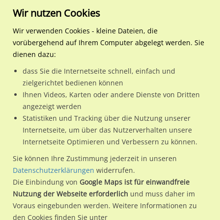
Wir nutzen Cookies
Wir verwenden Cookies - kleine Dateien, die
vorübergehend auf Ihrem Computer abgelegt werden. Sie
Regionale Plakatwerbung
Rheinland-Pfalz
Idar-Oberstein, Stadt
Hauptstr. 584/WE rts (City
dienen dazu:
Hauptstr. 584/WE rts (City-Star)
dass Sie die Internetseite schnell, einfach und
zielgerichtet bedienen können
55743 / Idar-Oberstein, Stadt
Ihnen Videos, Karten oder andere Dienste von Dritten
angezeigt werden
Statistiken und Tracking über die Nutzung unserer
Nutze günstige Werbemöglichkeiten am Standort Hauptstr.
Internetseite, um über das Nutzerverhalten unsere
Internetseite Optimieren und Verbessern zu können.
584/WE rts (City-Star) in Idar-Oberstein, Stadt.
Wir erheben für jede unserer Werbeflächen individuelle und
Sie können Ihre Zustimmung jederzeit in unseren
Datenschutzerklärungen
widerrufen.
aktuelle
Standortinformationen
und
Leistungswerte
. Damit
Die Einbindung von
Google Maps ist für einwandfreie
kannst du dich schon vor der Buchung im Detail über den
Nutzung der Webseite erforderlich
und muss daher im
Standort, seine Reichweite und Werbewirkung sowie
Voraus eingebunden werden. Weitere Informationen zu
eventuelle Beschränkungen in den zugelassenen
den Cookies finden Sie unter