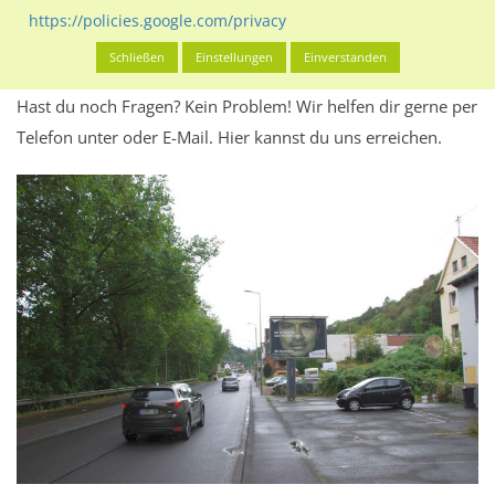
Werbeinhalten informieren.
https://policies.google.com/privacy
Alles klar? Dann findest du direkt im unteren Teil dieser Seite
Schließen
Einstellungen
Einverstanden
Alles zur
Buchung
des Standorts.
Hast du noch Fragen? Kein Problem! Wir helfen dir gerne per
Telefon unter oder E-Mail.
Hier kannst du uns erreichen.