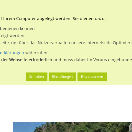
Downloads
Ne
uf Ihrem Computer abgelegt werden. Sie dienen dazu:
et bedienen können
 & Buchen
Plakatwerbung
Aussenwerbung
Medi
zeigt werden
tseite, um über das Nutzerverhalten unsere Internetseite Optimie
erklärungen
widerrufen.
 der Webseite erforderlich
und muss daher im Voraus eingebunden
Bad Ems, Stadt
Lahnstr 44 li (B 260)
Schließen
Einstellungen
Einverstanden