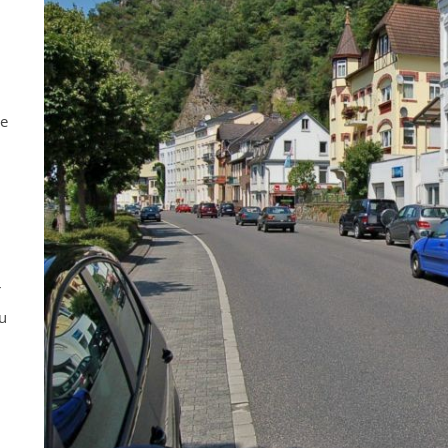
ne
r
u