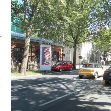
ne
r
u