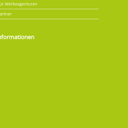
ür Werbeagenturen
artner
nformationen