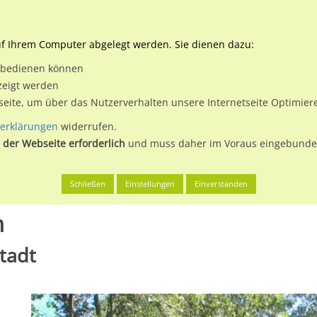
Downloads
Ne
uf Ihrem Computer abgelegt werden. Sie dienen dazu:
et bedienen können
 & Buchen
Plakatwerbung
Aussenwerbung
Medi
zeigt werden
tseite, um über das Nutzerverhalten unsere Internetseite Optimie
erklärungen
widerrufen.
 der Webseite erforderlich
und muss daher im Voraus eingebunden
Mainz, Stadt
Rheinallee/Am Zollhafen
Schließen
Einstellungen
Einverstanden
n
tadt