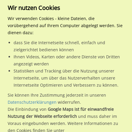
Wir nutzen Cookies
Wir verwenden Cookies - kleine Dateien, die
vorübergehend auf Ihrem Computer abgelegt werden. Sie
Regionale Plakatwerbung
Rheinland-Pfalz
Worms, Stadt
Gaustr./Tunnel
dienen dazu:
Gaustr./Tunnel
dass Sie die Internetseite schnell, einfach und
zielgerichtet bedienen können
67547 / Worms, Stadt / Innenstadt
Ihnen Videos, Karten oder andere Dienste von Dritten
angezeigt werden
Statistiken und Tracking über die Nutzung unserer
Nutze günstige Werbemöglichkeiten am Standort
Internetseite, um über das Nutzerverhalten unsere
Internetseite Optimieren und Verbessern zu können.
Gaustr./Tunnel
im Ortsteil Innenstadt)
in Worms, Stadt.
Wir erheben für jede unserer Werbeflächen individuelle und
Sie können Ihre Zustimmung jederzeit in unseren
Datenschutzerklärungen
widerrufen.
aktuelle
Standortinformationen
und
Leistungswerte
. Damit
Die Einbindung von
Google Maps ist für einwandfreie
kannst du dich schon vor der Buchung im Detail über den
Nutzung der Webseite erforderlich
und muss daher im
Standort, seine Reichweite und Werbewirkung sowie
Voraus eingebunden werden. Weitere Informationen zu
eventuelle Beschränkungen in den zugelassenen
den Cookies finden Sie unter