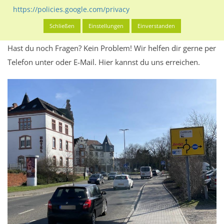
Werbeinhalten informieren.
https://policies.google.com/privacy
Alles klar? Dann findest du direkt im unteren Teil dieser Seite
Schließen
Einstellungen
Einverstanden
Alles zur
Buchung
des Standorts.
Hast du noch Fragen? Kein Problem! Wir helfen dir gerne per
Telefon unter oder E-Mail.
Hier kannst du uns erreichen.