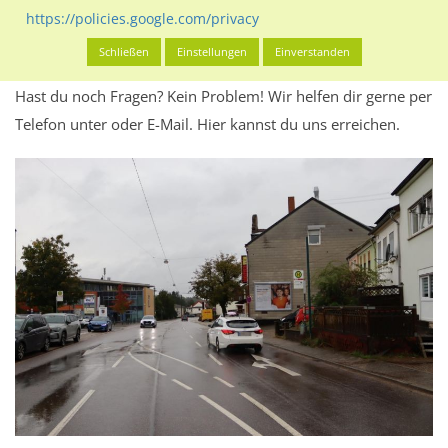
Werbeinhalten informieren.
https://policies.google.com/privacy
Alles klar? Dann findest du direkt im unteren Teil dieser Seite
Schließen
Einstellungen
Einverstanden
Alles zur
Buchung
des Standorts.
Hast du noch Fragen? Kein Problem! Wir helfen dir gerne per
Telefon unter oder E-Mail.
Hier kannst du uns erreichen.