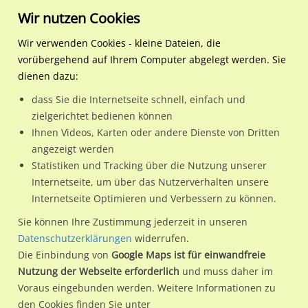
Wir nutzen Cookies
Wir verwenden Cookies - kleine Dateien, die
vorübergehend auf Ihrem Computer abgelegt werden. Sie
Regionale Plakatwerbung
Saarland
Schwalbach
Hauptstr. 111
dienen dazu:
Hauptstr. 111
dass Sie die Internetseite schnell, einfach und
zielgerichtet bedienen können
66773 / Schwalbach / Innenstadt
Ihnen Videos, Karten oder andere Dienste von Dritten
angezeigt werden
Statistiken und Tracking über die Nutzung unserer
Nutze günstige Werbemöglichkeiten am Standort Hauptstr.
Internetseite, um über das Nutzerverhalten unsere
Internetseite Optimieren und Verbessern zu können.
111
im Ortsteil Innenstadt)
in Schwalbach.
Wir erheben für jede unserer Werbeflächen individuelle und
Sie können Ihre Zustimmung jederzeit in unseren
Datenschutzerklärungen
widerrufen.
aktuelle
Standortinformationen
und
Leistungswerte
. Damit
Die Einbindung von
Google Maps ist für einwandfreie
kannst du dich schon vor der Buchung im Detail über den
Nutzung der Webseite erforderlich
und muss daher im
Standort, seine Reichweite und Werbewirkung sowie
Voraus eingebunden werden. Weitere Informationen zu
eventuelle Beschränkungen in den zugelassenen
den Cookies finden Sie unter