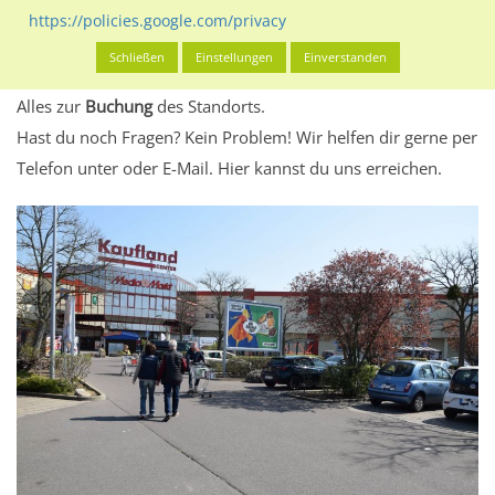
eventuelle Beschränkungen in den zugelassenen
https://policies.google.com/privacy
Werbeinhalten informieren.
Schließen
Einstellungen
Einverstanden
Alles klar? Dann findest du direkt im unteren Teil dieser Seite
Alles zur
Buchung
des Standorts.
Hast du noch Fragen? Kein Problem! Wir helfen dir gerne per
Telefon unter oder E-Mail.
Hier kannst du uns erreichen.