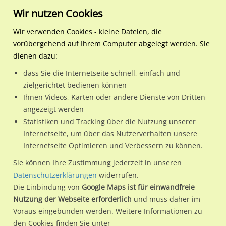
Wir nutzen Cookies
Wir verwenden Cookies - kleine Dateien, die
vorübergehend auf Ihrem Computer abgelegt werden. Sie
Regionale Plakatwerbung
Sachsen-Anhalt
Dessau-Roßlau, Stadt
Am Eichengarten 2 /Kaufla
dienen dazu:
Am Eichengarten 2 /Kaufland/geg. Eingang (Sicht Einfahrt)
dass Sie die Internetseite schnell, einfach und
zielgerichtet bedienen können
06842 / Dessau-Roßlau, Stadt / Mildensee
Ihnen Videos, Karten oder andere Dienste von Dritten
angezeigt werden
Statistiken und Tracking über die Nutzung unserer
Nutze günstige Werbemöglichkeiten am Standort Am
Internetseite, um über das Nutzerverhalten unsere
Internetseite Optimieren und Verbessern zu können.
Eichengarten 2 /Kaufland/geg. Eingang (Sicht Einfahrt)
im
Ortsteil Mildensee)
in Dessau-Roßlau, Stadt.
Sie können Ihre Zustimmung jederzeit in unseren
Datenschutzerklärungen
widerrufen.
Wir erheben für jede unserer Werbeflächen individuelle und
Die Einbindung von
Google Maps ist für einwandfreie
aktuelle
Standortinformationen
und
Leistungswerte
. Damit
Nutzung der Webseite erforderlich
und muss daher im
kannst du dich schon vor der Buchung im Detail über den
Voraus eingebunden werden. Weitere Informationen zu
Standort, seine Reichweite und Werbewirkung sowie
den Cookies finden Sie unter