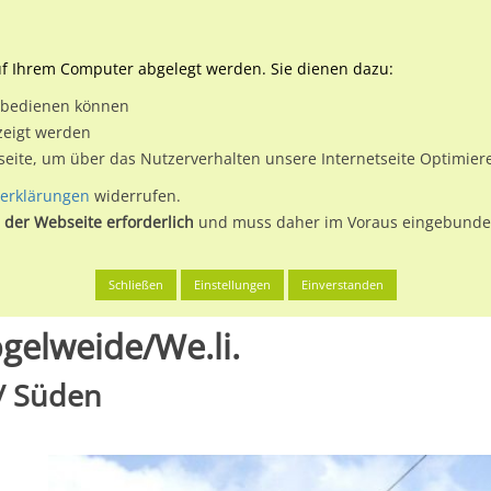
Downloads
Ne
uf Ihrem Computer abgelegt werden. Sie dienen dazu:
et bedienen können
 & Buchen
Plakatwerbung
Aussenwerbung
Medi
zeigt werden
tseite, um über das Nutzerverhalten unsere Internetseite Optimie
erklärungen
widerrufen.
 der Webseite erforderlich
und muss daher im Voraus eingebunden
alle (Saale), Stadt
Elsa-Brändström-Str./Vogelweide/We.li.
Schließen
Einstellungen
Einverstanden
gelweide/We.li.
 / Süden