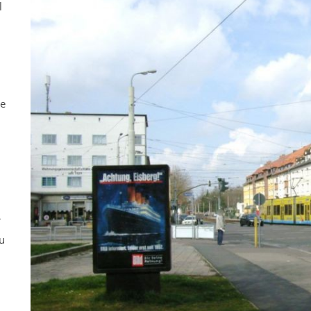
l
ne
r
u