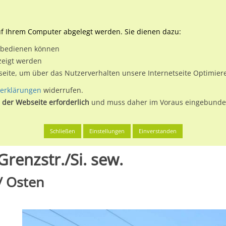
Downloads
Ne
uf Ihrem Computer abgelegt werden. Sie dienen dazu:
et bedienen können
 & Buchen
Plakatwerbung
Aussenwerbung
Medi
zeigt werden
tseite, um über das Nutzerverhalten unsere Internetseite Optimie
erklärungen
widerrufen.
 der Webseite erforderlich
und muss daher im Voraus eingebunden
alle (Saale), Stadt
Delitzscher Str. geg. 61/Grenzstr./Si. sew.
Schließen
Einstellungen
Einverstanden
Grenzstr./Si. sew.
 / Osten