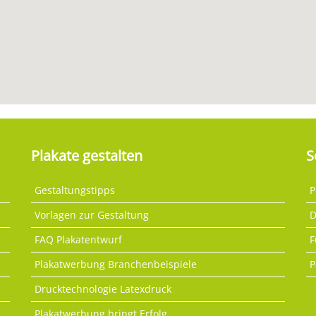
Plakate gestalten
S
Gestaltungstipps
P
Vorlagen zur Gestaltung
D
FAQ Plakatentwurf
F
Plakatwerbung Branchenbeispiele
P
Drucktechnologie Latexdruck
Plakatwerbung bringt Erfolg