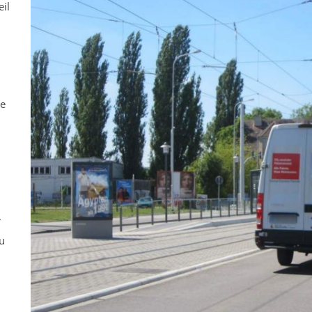
eil
ne
r
u