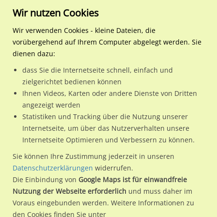
Wir nutzen Cookies
Wir verwenden Cookies - kleine Dateien, die
vorübergehend auf Ihrem Computer abgelegt werden. Sie
Regionale Plakatwerbung
Sachsen-Anhalt
Magdeburg, Landeshauptsta
August Bebel Damm 7
dienen dazu:
August Bebel Damm 7
dass Sie die Internetseite schnell, einfach und
zielgerichtet bedienen können
39126 / Magdeburg, Landeshauptstadt
Ihnen Videos, Karten oder andere Dienste von Dritten
angezeigt werden
Statistiken und Tracking über die Nutzung unserer
Nutze günstige Werbemöglichkeiten am Standort August
Internetseite, um über das Nutzerverhalten unsere
Internetseite Optimieren und Verbessern zu können.
Bebel Damm 7 in Magdeburg, Landeshauptstadt.
Wir erheben für jede unserer Werbeflächen individuelle und
Sie können Ihre Zustimmung jederzeit in unseren
Datenschutzerklärungen
widerrufen.
aktuelle
Standortinformationen
und
Leistungswerte
. Damit
Die Einbindung von
Google Maps ist für einwandfreie
kannst du dich schon vor der Buchung im Detail über den
Nutzung der Webseite erforderlich
und muss daher im
Standort, seine Reichweite und Werbewirkung sowie
Voraus eingebunden werden. Weitere Informationen zu
eventuelle Beschränkungen in den zugelassenen
den Cookies finden Sie unter