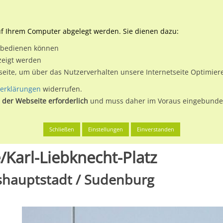
Downloads
Ne
uf Ihrem Computer abgelegt werden. Sie dienen dazu:
et bedienen können
 & Buchen
Plakatwerbung
Aussenwerbung
Medi
zeigt werden
tseite, um über das Nutzerverhalten unsere Internetseite Optimie
erklärungen
widerrufen.
 der Webseite erforderlich
und muss daher im Voraus eingebunden
Magdeburg, Landeshauptstadt
Halberstädter Chaussee/Karl-Lieb
Schließen
Einstellungen
Einverstanden
/Karl-Liebknecht-Platz
shauptstadt / Sudenburg