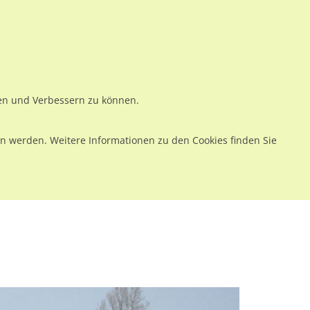
ws
Preise
Warenkorb
Registrieren
Anmelden
en
Kontakt
ren und Verbessern zu können.
 werden. Weitere Informationen zu den Cookies finden Sie
knecht-Platz