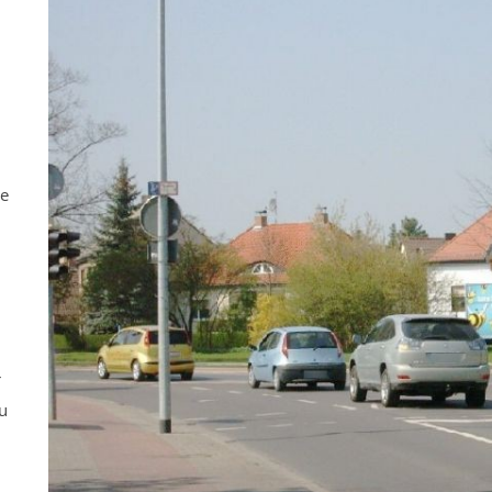
ne
r
u