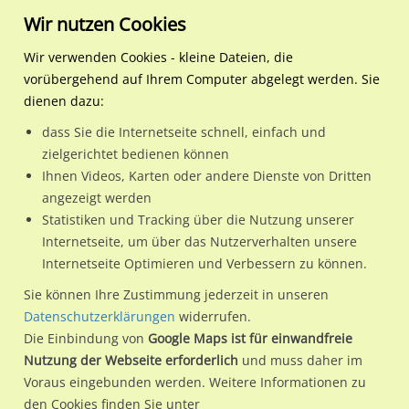
Wir nutzen Cookies
Wir verwenden Cookies - kleine Dateien, die
vorübergehend auf Ihrem Computer abgelegt werden. Sie
Regionale Plakatwerbung
Sachsen-Anhalt
Magdeburg,
Alt Fermersleben 96/ Nh.
dienen dazu:
Landeshauptstadt
dass Sie die Internetseite schnell, einfach und
Alt Fermersleben 96/ Nh. Mahrenholtzstr. We.re.
zielgerichtet bedienen können
Ihnen Videos, Karten oder andere Dienste von Dritten
39122 / Magdeburg, Landeshauptstadt / Fermersleben
angezeigt werden
Statistiken und Tracking über die Nutzung unserer
Internetseite, um über das Nutzerverhalten unsere
Nutze günstige Werbemöglichkeiten am Standort Alt
Internetseite Optimieren und Verbessern zu können.
Fermersleben 96/ Nh. Mahrenholtzstr. We.re.
im Ortsteil
Sie können Ihre Zustimmung jederzeit in unseren
Fermersleben)
in Magdeburg, Landeshauptstadt.
Datenschutzerklärungen
widerrufen.
Die Einbindung von
Google Maps ist für einwandfreie
Wir erheben für jede unserer Werbeflächen individuelle und
Nutzung der Webseite erforderlich
und muss daher im
aktuelle
Standortinformationen
und
Leistungswerte
. Damit
Voraus eingebunden werden. Weitere Informationen zu
kannst du dich schon vor der Buchung im Detail über den
den Cookies finden Sie unter