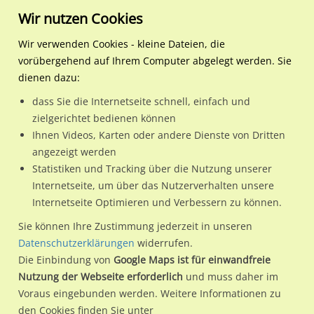
Wir nutzen Cookies
Wir verwenden Cookies - kleine Dateien, die
vorübergehend auf Ihrem Computer abgelegt werden. Sie
Regionale Plakatwerbung
Sachsen-Anhalt
Magdeburg,
Ernst-Reuter-Allee Nh. Br
dienen dazu:
Landeshauptstadt
dass Sie die Internetseite schnell, einfach und
Ernst-Reuter-Allee Nh. Breiter Weg
zielgerichtet bedienen können
Ihnen Videos, Karten oder andere Dienste von Dritten
39104 / Magdeburg, Landeshauptstadt / Altstadt
angezeigt werden
Statistiken und Tracking über die Nutzung unserer
Internetseite, um über das Nutzerverhalten unsere
Nutze günstige Werbemöglichkeiten am Standort Ernst-
Internetseite Optimieren und Verbessern zu können.
Reuter-Allee Nh. Breiter Weg
im Ortsteil Altstadt)
in
Sie können Ihre Zustimmung jederzeit in unseren
Magdeburg, Landeshauptstadt.
Datenschutzerklärungen
widerrufen.
Die Einbindung von
Google Maps ist für einwandfreie
Wir erheben für jede unserer Werbeflächen individuelle und
Nutzung der Webseite erforderlich
und muss daher im
aktuelle
Standortinformationen
und
Leistungswerte
. Damit
Voraus eingebunden werden. Weitere Informationen zu
kannst du dich schon vor der Buchung im Detail über den
den Cookies finden Sie unter