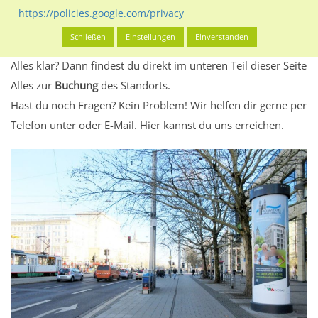
Standort, seine Reichweite und Werbewirkung sowie
https://policies.google.com/privacy
eventuelle Beschränkungen in den zugelassenen
Schließen
Einstellungen
Einverstanden
Werbeinhalten informieren.
Alles klar? Dann findest du direkt im unteren Teil dieser Seite
Alles zur
Buchung
des Standorts.
Hast du noch Fragen? Kein Problem! Wir helfen dir gerne per
Telefon unter oder E-Mail.
Hier kannst du uns erreichen.