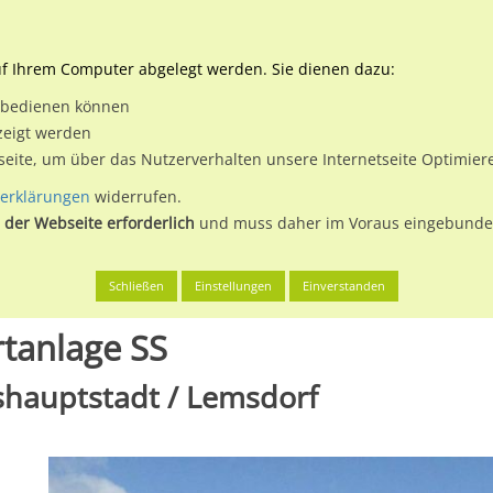
Downloads
Ne
uf Ihrem Computer abgelegt werden. Sie dienen dazu:
et bedienen können
 & Buchen
Plakatwerbung
Aussenwerbung
Medi
zeigt werden
tseite, um über das Nutzerverhalten unsere Internetseite Optimie
erklärungen
widerrufen.
 der Webseite erforderlich
und muss daher im Voraus eingebunden
Magdeburg, Landeshauptstadt
Blankenburger Str./Sportanlage S
Schließen
Einstellungen
Einverstanden
rtanlage SS
hauptstadt / Lemsdorf