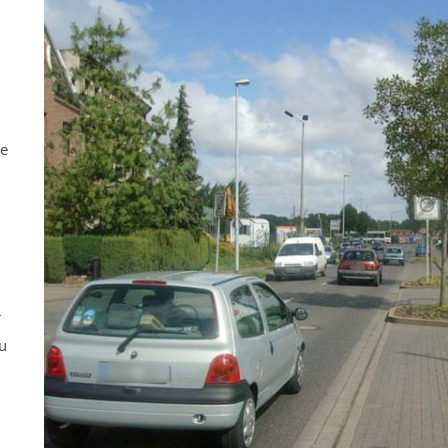
ne
r
u