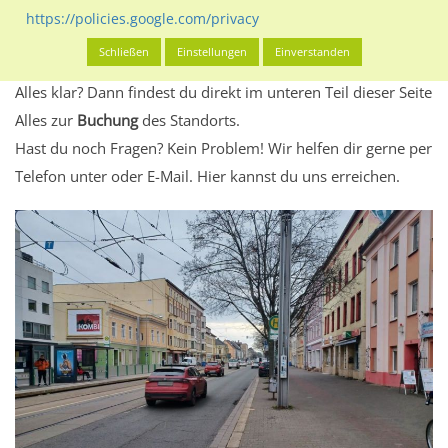
Standort, seine Reichweite und Werbewirkung sowie
https://policies.google.com/privacy
eventuelle Beschränkungen in den zugelassenen
Schließen
Einstellungen
Einverstanden
Werbeinhalten informieren.
Alles klar? Dann findest du direkt im unteren Teil dieser Seite
Alles zur
Buchung
des Standorts.
Hast du noch Fragen? Kein Problem! Wir helfen dir gerne per
Telefon unter oder E-Mail.
Hier kannst du uns erreichen.