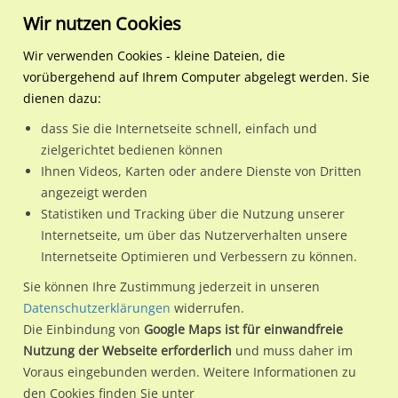
Wir nutzen Cookies
Wir verwenden Cookies - kleine Dateien, die
vorübergehend auf Ihrem Computer abgelegt werden. Sie
Regionale Plakatwerbung
Sachsen-Anhalt
Magdeburg,
Halberstädter Str. 68/Wiene
dienen dazu:
Landeshauptstadt
dass Sie die Internetseite schnell, einfach und
Halberstädter Str. 68/Wiener Str. re. We. li.
zielgerichtet bedienen können
Ihnen Videos, Karten oder andere Dienste von Dritten
39112 / Magdeburg, Landeshauptstadt / Sudenburg
angezeigt werden
Statistiken und Tracking über die Nutzung unserer
Internetseite, um über das Nutzerverhalten unsere
Nutze günstige Werbemöglichkeiten am Standort
Internetseite Optimieren und Verbessern zu können.
Halberstädter Str. 68/Wiener Str. re. We. li.
im Ortsteil
Sie können Ihre Zustimmung jederzeit in unseren
Sudenburg)
in Magdeburg, Landeshauptstadt.
Datenschutzerklärungen
widerrufen.
Die Einbindung von
Google Maps ist für einwandfreie
Wir erheben für jede unserer Werbeflächen individuelle und
Nutzung der Webseite erforderlich
und muss daher im
aktuelle
Standortinformationen
und
Leistungswerte
. Damit
Voraus eingebunden werden. Weitere Informationen zu
kannst du dich schon vor der Buchung im Detail über den
den Cookies finden Sie unter