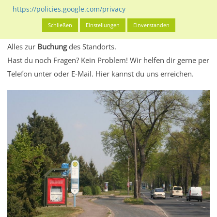
eventuelle Beschränkungen in den zugelassenen
https://policies.google.com/privacy
Werbeinhalten informieren.
Schließen
Einstellungen
Einverstanden
Alles klar? Dann findest du direkt im unteren Teil dieser Seite
Alles zur
Buchung
des Standorts.
Hast du noch Fragen? Kein Problem! Wir helfen dir gerne per
Telefon unter oder E-Mail.
Hier kannst du uns erreichen.