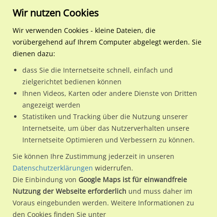
Wir nutzen Cookies
Wir verwenden Cookies - kleine Dateien, die
vorübergehend auf Ihrem Computer abgelegt werden. Sie
Regionale Plakatwerbung
Sachsen-Anhalt
Wittenberg, Lutherstadt
Berliner Chaussee/Rembr
dienen dazu:
Berliner Chaussee/Rembrandt-Weg/ sew. We.li.
dass Sie die Internetseite schnell, einfach und
zielgerichtet bedienen können
06886 / Wittenberg, Lutherstadt / Altstadt
Ihnen Videos, Karten oder andere Dienste von Dritten
angezeigt werden
Statistiken und Tracking über die Nutzung unserer
Nutze günstige Werbemöglichkeiten am Standort Berliner
Internetseite, um über das Nutzerverhalten unsere
Internetseite Optimieren und Verbessern zu können.
Chaussee/Rembrandt-Weg/ sew. We.li.
im Ortsteil Altstadt)
in Wittenberg, Lutherstadt.
Sie können Ihre Zustimmung jederzeit in unseren
Datenschutzerklärungen
widerrufen.
Wir erheben für jede unserer Werbeflächen individuelle und
Die Einbindung von
Google Maps ist für einwandfreie
aktuelle
Standortinformationen
und
Leistungswerte
. Damit
Nutzung der Webseite erforderlich
und muss daher im
kannst du dich schon vor der Buchung im Detail über den
Voraus eingebunden werden. Weitere Informationen zu
Standort, seine Reichweite und Werbewirkung sowie
den Cookies finden Sie unter