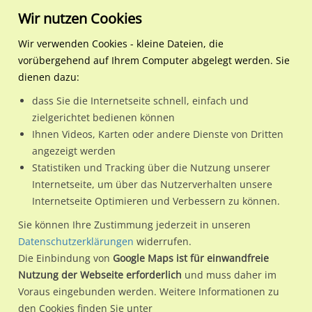
Wir nutzen Cookies
Wir verwenden Cookies - kleine Dateien, die
vorübergehend auf Ihrem Computer abgelegt werden. Sie
Regionale Plakatwerbung
Sachsen-Anhalt
Wittenberg, Lutherstadt
Dessauer Str. 240
dienen dazu:
Dessauer Str. 240
dass Sie die Internetseite schnell, einfach und
zielgerichtet bedienen können
06886 / Wittenberg, Lutherstadt / Wittenberg-West
Ihnen Videos, Karten oder andere Dienste von Dritten
angezeigt werden
Statistiken und Tracking über die Nutzung unserer
Nutze günstige Werbemöglichkeiten am Standort Dessauer
Internetseite, um über das Nutzerverhalten unsere
Internetseite Optimieren und Verbessern zu können.
Str. 240
im Ortsteil Wittenberg-West)
in Wittenberg,
Lutherstadt.
Sie können Ihre Zustimmung jederzeit in unseren
Datenschutzerklärungen
widerrufen.
Wir erheben für jede unserer Werbeflächen individuelle und
Die Einbindung von
Google Maps ist für einwandfreie
aktuelle
Standortinformationen
und
Leistungswerte
. Damit
Nutzung der Webseite erforderlich
und muss daher im
kannst du dich schon vor der Buchung im Detail über den
Voraus eingebunden werden. Weitere Informationen zu
Standort, seine Reichweite und Werbewirkung sowie
den Cookies finden Sie unter