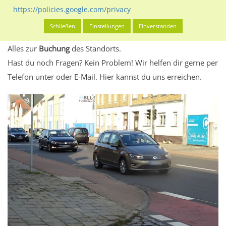
eventuelle Beschränkungen in den zugelassenen
https://policies.google.com/privacy
Werbeinhalten informieren.
Schließen
Einstellungen
Einverstanden
Alles klar? Dann findest du direkt im unteren Teil dieser Seite
Alles zur
Buchung
des Standorts.
Hast du noch Fragen? Kein Problem! Wir helfen dir gerne per
Telefon unter oder E-Mail.
Hier kannst du uns erreichen.