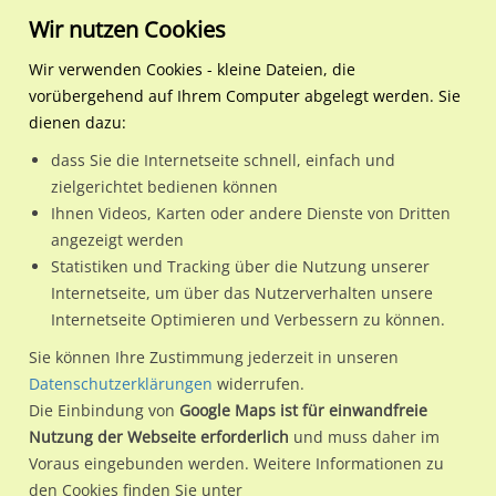
Wir nutzen Cookies
Wir verwenden Cookies - kleine Dateien, die
vorübergehend auf Ihrem Computer abgelegt werden. Sie
Regionale Plakatwerbung
Sachsen
Chemnitz, Stadt
Leipziger Str. 147/Botani
dienen dazu:
Leipziger Str. 147/Botanischer Garten
dass Sie die Internetseite schnell, einfach und
zielgerichtet bedienen können
09114 / Chemnitz, Stadt / Borna
Ihnen Videos, Karten oder andere Dienste von Dritten
angezeigt werden
Statistiken und Tracking über die Nutzung unserer
Nutze günstige Werbemöglichkeiten am Standort Leipziger
Internetseite, um über das Nutzerverhalten unsere
Internetseite Optimieren und Verbessern zu können.
Str. 147/Botanischer Garten
im Ortsteil Borna)
in Chemnitz,
Stadt.
Sie können Ihre Zustimmung jederzeit in unseren
Datenschutzerklärungen
widerrufen.
Wir erheben für jede unserer Werbeflächen individuelle und
Die Einbindung von
Google Maps ist für einwandfreie
aktuelle
Standortinformationen
und
Leistungswerte
. Damit
Nutzung der Webseite erforderlich
und muss daher im
kannst du dich schon vor der Buchung im Detail über den
Voraus eingebunden werden. Weitere Informationen zu
Standort, seine Reichweite und Werbewirkung sowie
den Cookies finden Sie unter