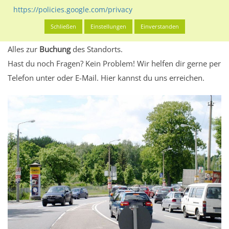
eventuelle Beschränkungen in den zugelassenen
https://policies.google.com/privacy
Werbeinhalten informieren.
Schließen
Einstellungen
Einverstanden
Alles klar? Dann findest du direkt im unteren Teil dieser Seite
Alles zur
Buchung
des Standorts.
Hast du noch Fragen? Kein Problem! Wir helfen dir gerne per
Telefon unter oder E-Mail.
Hier kannst du uns erreichen.