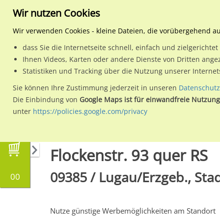
Wir nutzen Cookies
Wir verwenden Cookies - kleine Dateien, die vorübergehend a
dass Sie die Internetseite schnell, einfach und zielgericht
Planen
Ihnen Videos, Karten oder andere Dienste von Dritten ange
Statistiken und Tracking über die Nutzung unserer Interne
Wähle den Werbestandort:
Sie können Ihre Zustimmung jederzeit in unseren
Datenschutz
Die Einbindung von
Google Maps ist für einwandfreie Nutzung
unter
https://policies.google.com/privacy
Regionale Plakatwerbung
Sachsen
Lugau/Er
Flockenstr. 93 quer RS
09385 / Lugau/Erzgeb., Sta
00
Nutze günstige Werbemöglichkeiten am Standort