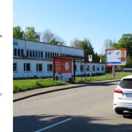
ne
r
u