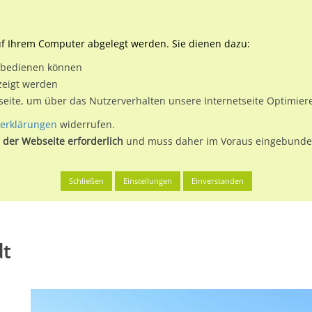
Downloads
Ne
uf Ihrem Computer abgelegt werden. Sie dienen dazu:
et bedienen können
 & Buchen
Plakatwerbung
Aussenwerbung
Medi
zeigt werden
tseite, um über das Nutzerverhalten unsere Internetseite Optimie
erklärungen
widerrufen.
 der Webseite erforderlich
und muss daher im Voraus eingebunden
zgeb., Stadt
Flockenstr. 93 quer RS
Schließen
Einstellungen
Einverstanden
dt