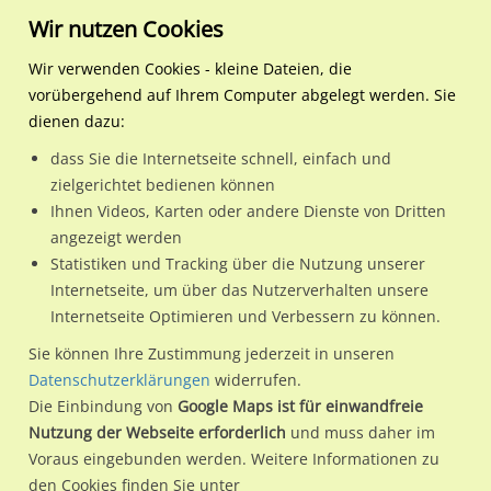
Wir nutzen Cookies
Wir verwenden Cookies - kleine Dateien, die
vorübergehend auf Ihrem Computer abgelegt werden. Sie
Regionale Plakatwerbung
Sachsen
Zwickau, Stadt,
Oskar-Arnold-Str. 1 (B 93)
dienen dazu:
Hochschulstadt
dass Sie die Internetseite schnell, einfach und
Oskar-Arnold-Str. 1 (B 93) / A.T.U quer
zielgerichtet bedienen können
Ihnen Videos, Karten oder andere Dienste von Dritten
08056 / Zwickau, Stadt, Hochschulstadt / Schedewitz
angezeigt werden
Statistiken und Tracking über die Nutzung unserer
Internetseite, um über das Nutzerverhalten unsere
Nutze günstige Werbemöglichkeiten am Standort Oskar-
Internetseite Optimieren und Verbessern zu können.
Arnold-Str. 1 (B 93) / A.T.U quer
im Ortsteil Schedewitz)
in
Sie können Ihre Zustimmung jederzeit in unseren
Zwickau, Stadt, Hochschulstadt.
Datenschutzerklärungen
widerrufen.
Die Einbindung von
Google Maps ist für einwandfreie
Wir erheben für jede unserer Werbeflächen individuelle und
Nutzung der Webseite erforderlich
und muss daher im
aktuelle
Standortinformationen
und
Leistungswerte
. Damit
Voraus eingebunden werden. Weitere Informationen zu
kannst du dich schon vor der Buchung im Detail über den
den Cookies finden Sie unter