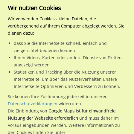
Wir nutzen Cookies
Wir verwenden Cookies - kleine Dateien, die
vorübergehend auf Ihrem Computer abgelegt werden. Sie
Regionale Plakatwerbung
Sachsen
Dresden, Stadt
Kesselsdorfer Str. 99a/We
dienen dazu:
Kesselsdorfer Str. 99a/We.re. CS
dass Sie die Internetseite schnell, einfach und
zielgerichtet bedienen können
01159 / Dresden, Stadt / Wölfnitz
Ihnen Videos, Karten oder andere Dienste von Dritten
angezeigt werden
Statistiken und Tracking über die Nutzung unserer
Nutze günstige Werbemöglichkeiten am Standort
Internetseite, um über das Nutzerverhalten unsere
Internetseite Optimieren und Verbessern zu können.
Kesselsdorfer Str. 99a/We.re. CS
im Ortsteil Wölfnitz)
in
Dresden, Stadt.
Sie können Ihre Zustimmung jederzeit in unseren
Datenschutzerklärungen
widerrufen.
Wir erheben für jede unserer Werbeflächen individuelle und
Die Einbindung von
Google Maps ist für einwandfreie
aktuelle
Standortinformationen
und
Leistungswerte
. Damit
Nutzung der Webseite erforderlich
und muss daher im
kannst du dich schon vor der Buchung im Detail über den
Voraus eingebunden werden. Weitere Informationen zu
Standort, seine Reichweite und Werbewirkung sowie
den Cookies finden Sie unter