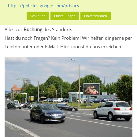
eventuelle Beschränkungen in den zugelassenen
https://policies.google.com/privacy
Werbeinhalten informieren.
Schließen
Einstellungen
Einverstanden
Alles klar? Dann findest du direkt im unteren Teil dieser Seite
Alles zur
Buchung
des Standorts.
Hast du noch Fragen? Kein Problem! Wir helfen dir gerne per
Telefon unter oder E-Mail.
Hier kannst du uns erreichen.