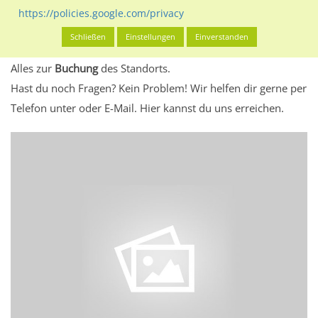
eventuelle Beschränkungen in den zugelassenen
https://policies.google.com/privacy
Werbeinhalten informieren.
Schließen
Einstellungen
Einverstanden
Alles klar? Dann findest du direkt im unteren Teil dieser Seite
Alles zur
Buchung
des Standorts.
Hast du noch Fragen? Kein Problem! Wir helfen dir gerne per
Telefon unter oder E-Mail.
Hier kannst du uns erreichen.