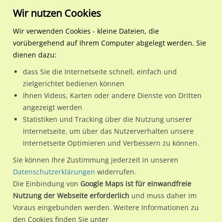
Wir nutzen Cookies
Wir verwenden Cookies - kleine Dateien, die
vorübergehend auf Ihrem Computer abgelegt werden. Sie
Regionale Plakatwerbung
Schleswig-Holstein
Elmshorn, Stadt
Wedenkamp 9a / Sto. 2 li
dienen dazu:
Wedenkamp 9a / Sto. 2 li. neb. Wagenbox
dass Sie die Internetseite schnell, einfach und
zielgerichtet bedienen können
25335 / Elmshorn, Stadt / Innenstadt
Ihnen Videos, Karten oder andere Dienste von Dritten
angezeigt werden
Statistiken und Tracking über die Nutzung unserer
Nutze günstige Werbemöglichkeiten am Standort
Internetseite, um über das Nutzerverhalten unsere
Internetseite Optimieren und Verbessern zu können.
Wedenkamp 9a / Sto. 2 li. neb. Wagenbox
im Ortsteil
Innenstadt)
in Elmshorn, Stadt.
Sie können Ihre Zustimmung jederzeit in unseren
Datenschutzerklärungen
widerrufen.
Wir erheben für jede unserer Werbeflächen individuelle und
Die Einbindung von
Google Maps ist für einwandfreie
aktuelle
Standortinformationen
und
Leistungswerte
. Damit
Nutzung der Webseite erforderlich
und muss daher im
kannst du dich schon vor der Buchung im Detail über den
Voraus eingebunden werden. Weitere Informationen zu
Standort, seine Reichweite und Werbewirkung sowie
den Cookies finden Sie unter