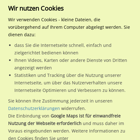
Wir nutzen Cookies
Wir verwenden Cookies - kleine Dateien, die
vorübergehend auf Ihrem Computer abgelegt werden. Sie
Regionale Plakatwerbung
Schleswig-Holstein
Schenefeld, Stadt
Osterbrooksweg 1 links
dienen dazu:
Osterbrooksweg 1 links
dass Sie die Internetseite schnell, einfach und
zielgerichtet bedienen können
22869 / Schenefeld, Stadt / Schenefeld
Ihnen Videos, Karten oder andere Dienste von Dritten
angezeigt werden
Statistiken und Tracking über die Nutzung unserer
Nutze günstige Werbemöglichkeiten am Standort
Internetseite, um über das Nutzerverhalten unsere
Internetseite Optimieren und Verbessern zu können.
Osterbrooksweg 1 links
im Ortsteil Schenefeld)
in
Schenefeld, Stadt.
Sie können Ihre Zustimmung jederzeit in unseren
Datenschutzerklärungen
widerrufen.
Wir erheben für jede unserer Werbeflächen individuelle und
Die Einbindung von
Google Maps ist für einwandfreie
aktuelle
Standortinformationen
und
Leistungswerte
. Damit
Nutzung der Webseite erforderlich
und muss daher im
kannst du dich schon vor der Buchung im Detail über den
Voraus eingebunden werden. Weitere Informationen zu
Standort, seine Reichweite und Werbewirkung sowie
den Cookies finden Sie unter