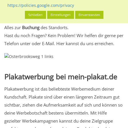
eventuelle Beschränkungen in den zugelassenen
https://policies.google.com/privacy
Werbeinhalten informieren.
Schließen
Einstellungen
Einverstanden
Alles klar? Dann findest du direkt im unteren Teil dieser Seite
Alles zur
Buchung
des Standorts.
Hast du noch Fragen? Kein Problem! Wir helfen dir gerne per
Telefon unter oder E-Mail.
Hier kannst du uns erreichen.
Plakatwerbung bei mein-plakat.de
Plakatwerbung ist das beliebteste Werbemedium deiner
Kundschaft. Plakate sind über einen längeren Zeitraum gut
sichtbar, ziehen die Aufmerksamkeit auf sich und können so
deine Werbebotschaft bestens übermitteln. Mit Hilfe
gezielter Werbekampagnen kannst du deine Zielgruppe