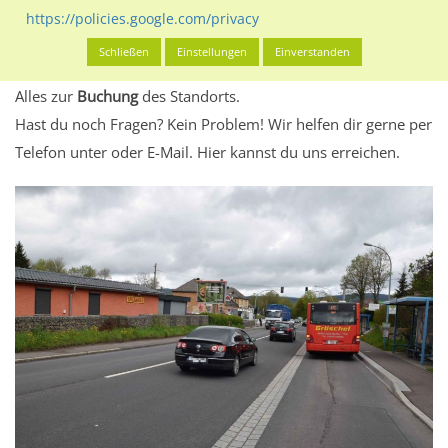
eventuelle Beschränkungen in den zugelassenen
https://policies.google.com/privacy
Werbeinhalten informieren.
Schließen
Einstellungen
Einverstanden
Alles klar? Dann findest du direkt im unteren Teil dieser Seite
Alles zur
Buchung
des Standorts.
Hast du noch Fragen? Kein Problem! Wir helfen dir gerne per
Telefon unter oder E-Mail.
Hier kannst du uns erreichen.