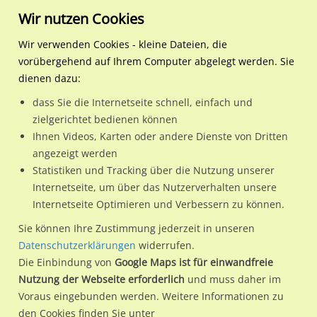
Wir nutzen Cookies
Wir verwenden Cookies - kleine Dateien, die
vorübergehend auf Ihrem Computer abgelegt werden. Sie
Regionale Plakatwerbung
Thüringen
Zella-Mehlis, Stadt
Suhler Str/B 62/Am Bahnho
dienen dazu:
Suhler Str/B 62/Am Bahnhof/geg. Nr. 3/WE lks (City-Star)
dass Sie die Internetseite schnell, einfach und
zielgerichtet bedienen können
98544 / Zella-Mehlis, Stadt
Ihnen Videos, Karten oder andere Dienste von Dritten
angezeigt werden
Statistiken und Tracking über die Nutzung unserer
Nutze günstige Werbemöglichkeiten am Standort Suhler
Internetseite, um über das Nutzerverhalten unsere
Internetseite Optimieren und Verbessern zu können.
Str/B 62/Am Bahnhof/geg. Nr. 3/WE lks (City-Star) in Zella-
Mehlis, Stadt.
Sie können Ihre Zustimmung jederzeit in unseren
Datenschutzerklärungen
widerrufen.
Wir erheben für jede unserer Werbeflächen individuelle und
Die Einbindung von
Google Maps ist für einwandfreie
aktuelle
Standortinformationen
und
Leistungswerte
. Damit
Nutzung der Webseite erforderlich
und muss daher im
kannst du dich schon vor der Buchung im Detail über den
Voraus eingebunden werden. Weitere Informationen zu
Standort, seine Reichweite und Werbewirkung sowie
den Cookies finden Sie unter