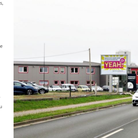
s,
ne
r
u