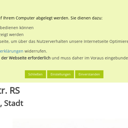
Downloads
Ne
uf Ihrem Computer abgelegt werden. Sie dienen dazu:
et bedienen können
 & Buchen
Plakatwerbung
Aussenwerbung
Medi
zeigt werden
tseite, um über das Nutzerverhalten unsere Internetseite Optimie
erklärungen
widerrufen.
 der Webseite erforderlich
und muss daher im Voraus eingebunden
roda-Triebes, Stadt
Triebeser Str. / Wema-Str. RS
Schließen
Einstellungen
Einverstanden
r. RS
, Stadt