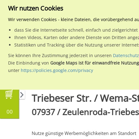
Wir nutzen Cookies
Wir verwenden Cookies - kleine Dateien, die vorübergehend a
dass Sie die Internetseite schnell, einfach und zielgericht
Planen
Ihnen Videos, Karten oder andere Dienste von Dritten ange
Statistiken und Tracking über die Nutzung unserer Interne
Wähle den Werbestandort:
Sie können Ihre Zustimmung jederzeit in unseren
Datenschutz
Die Einbindung von
Google Maps ist für einwandfreie Nutzung
unter
https://policies.google.com/privacy
Regionale Plakatwerbung
Thüringen
Zeulen
Triebeser Str. / Wema-St
07937 / Zeulenroda-Triebes
00
Nutze günstige Werbemöglichkeiten am Standort