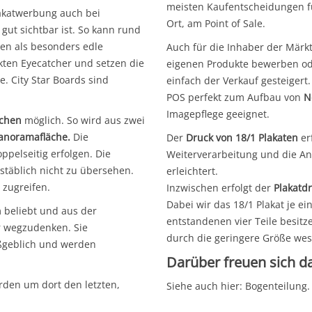
meisten Kaufentscheidungen für
lakatwerbung auch bei
Ort, am Point of Sale.
ut sichtbar ist. So kann rund
en als besonders edle
Auch für die Inhaber der Märkt
kten Eyecatcher und setzen die
eigenen Produkte bewerben ode
. City Star Boards sind
einfach der Verkauf gesteigert
POS perfekt zum Aufbau von
N
Imagepflege geeignet.
ächen
möglich. So wird aus zwei
anoramafläche.
Die
Der
Druck von 18/1 Plakaten
er
ppelseitig erfolgen. Die
Weiterverarbeitung und die A
stäblich nicht zu übersehen.
erleichtert.
 zugreifen.
Inzwischen erfolgt der
Plakatd
Dabei wir das 18/1 Plakat je ei
 beliebt und aus der
entstandenen vier Teile besitz
r wegzudenken. Sie
durch die geringere Größe wese
aßgeblich und werden
Darüber freuen sich da
rden um dort den letzten,
Siehe auch hier:
Bogenteilung
.