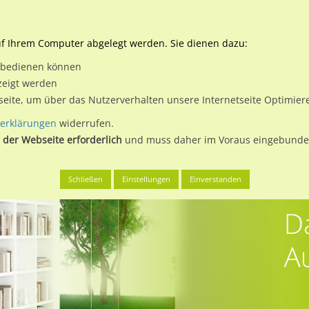
Downloads
Ne
uf Ihrem Computer abgelegt werden. Sie dienen dazu:
et bedienen können
 & Buchen
Plakatwerbung
Aussenwerbung
Medi
zeigt werden
tseite, um über das Nutzerverhalten unsere Internetseite Optimie
erklärungen
widerrufen.
 der Webseite erforderlich
und muss daher im Voraus eingebunden
Schließen
Einstellungen
Einverstanden