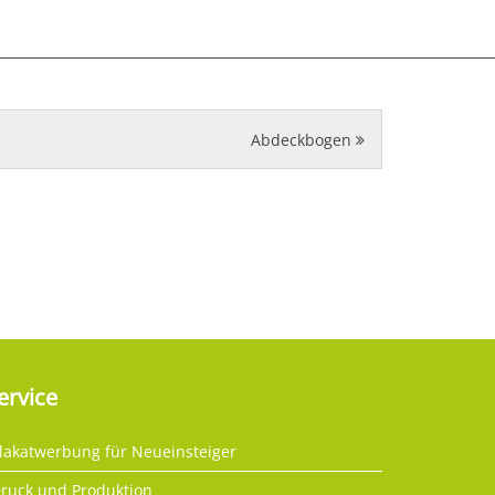
Abdeckbogen
ervice
lakatwerbung für Neueinsteiger
ruck und Produktion