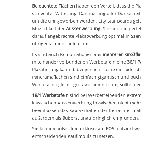
Beleuchtete Flächen
haben den Vorteil, dass die P
schlechter Witterung, Dämmerung oder Dunkelheit g
um die Uhr geworben werden. City Star Boards gelt
Möglichkeit der
Aussenwerbung.
Sie sind die perfe
darauf angebrachte Plakatwerbung optimal in Szene
übrigens immer beleuchtet.
Es sind auch Kombinationen aus
mehreren Großfl
miteinander verbundenen Werbetafeln eine
36/1 P
Plakatierung kann dabei je nach Fläche ein- oder do
Panoramaflächen sind einfach gigantisch und buch
Wer also möglichst groß werben möchte, sollte hier
18/1 Werbetafeln
sind bei Werbetreibenden extrem
klassischen Aussenwerbung inzwischen nicht meh
beeinflussen das Kaufverhalten der Betrachter m
außerdem als äußerst unaufdringlich empfunden.
Sie können außerdem exklusiv am
POS
platziert we
entscheidenden Kaufimpuls zu setzen.