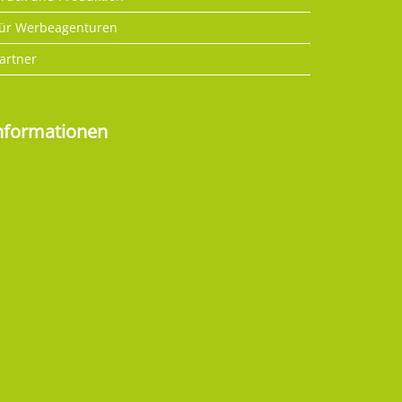
ür Werbeagenturen
artner
nformationen