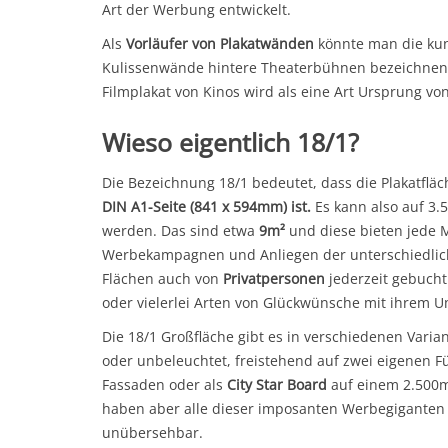
Art der Werbung entwickelt.
Als
Vorläufer von Plakatwänden
könnte man die kun
Kulissenwände hintere Theaterbühnen bezeichnen
Filmplakat von Kinos wird als eine Art Ursprung vo
Wieso eigentlich 18/1?
Die Bezeichnung 18/1 bedeutet, dass die Plakatflä
DIN A1-Seite (841 x 594mm) ist.
Es kann also auf 3
werden. Das sind etwa
9m²
und diese bieten jede M
Werbekampagnen und Anliegen der unterschiedlich
Flächen auch von
Privatpersonen
jederzeit gebucht
oder vielerlei Arten von Glückwünsche mit ihrem U
Die 18/1 Großfläche gibt es in verschiedenen Varia
oder unbeleuchtet, freistehend auf zwei eigenen 
Fassaden oder als
City Star Board
auf einem 2.500
haben aber alle dieser imposanten Werbegiganten 
unübersehbar.