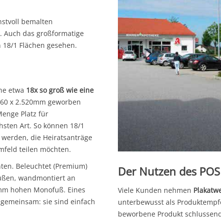
stvoll bemalten
. Auch das großformatige
n 18/1 Flächen gesehen.
che etwa
18x so groß wie eine
.560 x 2.520mm geworben
enge Platz für
sten Art. So können 18/1
 werden, die Heiratsanträge
mfeld teilen möchten.
nten. Beleuchtet (Premium)
Der Nutzen des POS
Füßen, wandmontiert an
mm hohen Monofuß. Eines
Viele Kunden nehmen
Plakatw
gemeinsam: sie sind einfach
unterbewusst als Produktempf
beworbene Produkt schlussendl