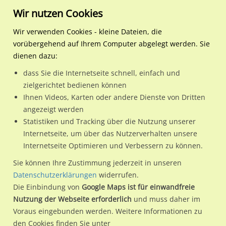
Wir nutzen Cookies
Wir verwenden Cookies - kleine Dateien, die
vorübergehend auf Ihrem Computer abgelegt werden. Sie
Regionale Plakatwerbung
Baden-Württemberg
Aalen, Stadt
Bahnhofstr. / Kreisverke
dienen dazu:
Bahnhofstr. / Kreisverkehr Löwenbrauerei
dass Sie die Internetseite schnell, einfach und
zielgerichtet bedienen können
73430 / Aalen, Stadt / Aalen
Ihnen Videos, Karten oder andere Dienste von Dritten
angezeigt werden
Statistiken und Tracking über die Nutzung unserer
Nutze günstige Werbemöglichkeiten am Standort
Internetseite, um über das Nutzerverhalten unsere
Internetseite Optimieren und Verbessern zu können.
Bahnhofstr. / Kreisverkehr Löwenbrauerei
im Ortsteil Aalen)
in Aalen, Stadt.
Sie können Ihre Zustimmung jederzeit in unseren
Datenschutzerklärungen
widerrufen.
Wir erheben für jede unserer Werbeflächen individuelle und
Die Einbindung von
Google Maps ist für einwandfreie
aktuelle
Standortinformationen
und
Leistungswerte
. Damit
Nutzung der Webseite erforderlich
und muss daher im
kannst du dich schon vor der Buchung im Detail über den
Voraus eingebunden werden. Weitere Informationen zu
Standort, seine Reichweite und Werbewirkung sowie
den Cookies finden Sie unter