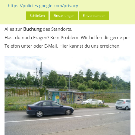
eventuelle Beschränkungen in den zugelassenen
https://policies.google.com/privacy
Werbeinhalten informieren.
Schließen
Einstellungen
Einverstanden
Alles klar? Dann findest du direkt im unteren Teil dieser Seite
Alles zur
Buchung
des Standorts.
Hast du noch Fragen? Kein Problem! Wir helfen dir gerne per
Telefon unter oder E-Mail.
Hier kannst du uns erreichen.