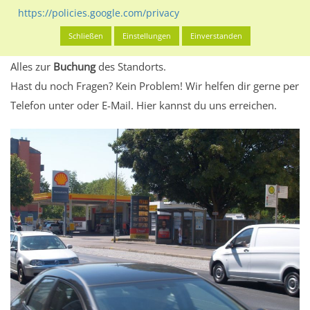
eventuelle Beschränkungen in den zugelassenen
https://policies.google.com/privacy
Werbeinhalten informieren.
Schließen
Einstellungen
Einverstanden
Alles klar? Dann findest du direkt im unteren Teil dieser Seite
Alles zur
Buchung
des Standorts.
Hast du noch Fragen? Kein Problem! Wir helfen dir gerne per
Telefon unter oder E-Mail.
Hier kannst du uns erreichen.