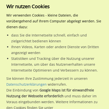
Wir nutzen Cookies
Wir verwenden Cookies - kleine Dateien, die
vorübergehend auf Ihrem Computer abgelegt werden. Sie
Regionale Plakatwerbung
Bayern
Ingolstadt
Münchener Str. 11/We.re.
dienen dazu:
Münchener Str. 11/We.re.
dass Sie die Internetseite schnell, einfach und
zielgerichtet bedienen können
85051 / Ingolstadt / Antonviertel
Ihnen Videos, Karten oder andere Dienste von Dritten
angezeigt werden
Statistiken und Tracking über die Nutzung unserer
Nutze günstige Werbemöglichkeiten am Standort
Internetseite, um über das Nutzerverhalten unsere
Internetseite Optimieren und Verbessern zu können.
Münchener Str. 11/We.re.
im Ortsteil Antonviertel)
in
Ingolstadt.
Sie können Ihre Zustimmung jederzeit in unseren
Datenschutzerklärungen
widerrufen.
Wir erheben für jede unserer Werbeflächen individuelle und
Die Einbindung von
Google Maps ist für einwandfreie
aktuelle
Standortinformationen
und
Leistungswerte
. Damit
Nutzung der Webseite erforderlich
und muss daher im
kannst du dich schon vor der Buchung im Detail über den
Voraus eingebunden werden. Weitere Informationen zu
Standort, seine Reichweite und Werbewirkung sowie
den Cookies finden Sie unter