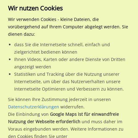
Wir nutzen Cookies
Wir verwenden Cookies - kleine Dateien, die
vorübergehend auf Ihrem Computer abgelegt werden. Sie
Regionale Plakatwerbung
Hamburg
Hamburg, Freie und
Wendemuthstr. 38
dienen dazu:
Hansestadt
dass Sie die Internetseite schnell, einfach und
Wendemuthstr. 38
zielgerichtet bedienen können
Ihnen Videos, Karten oder andere Dienste von Dritten
22041 / Hamburg, Freie und Hansestadt / Wandsbek
angezeigt werden
Statistiken und Tracking über die Nutzung unserer
Internetseite, um über das Nutzerverhalten unsere
Nutze günstige Werbemöglichkeiten am Standort
Internetseite Optimieren und Verbessern zu können.
Wendemuthstr. 38
im Ortsteil Wandsbek)
in Hamburg, Freie
Sie können Ihre Zustimmung jederzeit in unseren
und Hansestadt.
Datenschutzerklärungen
widerrufen.
Die Einbindung von
Google Maps ist für einwandfreie
Wir erheben für jede unserer Werbeflächen individuelle und
Nutzung der Webseite erforderlich
und muss daher im
aktuelle
Standortinformationen
und
Leistungswerte
. Damit
Voraus eingebunden werden. Weitere Informationen zu
kannst du dich schon vor der Buchung im Detail über den
den Cookies finden Sie unter