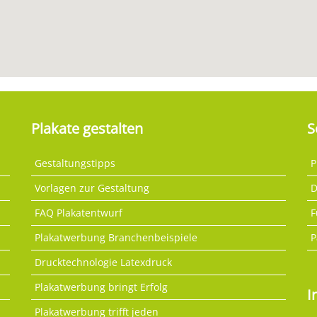
Plakate gestalten
S
Gestaltungstipps
P
Vorlagen zur Gestaltung
D
FAQ Plakatentwurf
F
Plakatwerbung Branchenbeispiele
P
Drucktechnologie Latexdruck
Plakatwerbung bringt Erfolg
I
Plakatwerbung trifft jeden