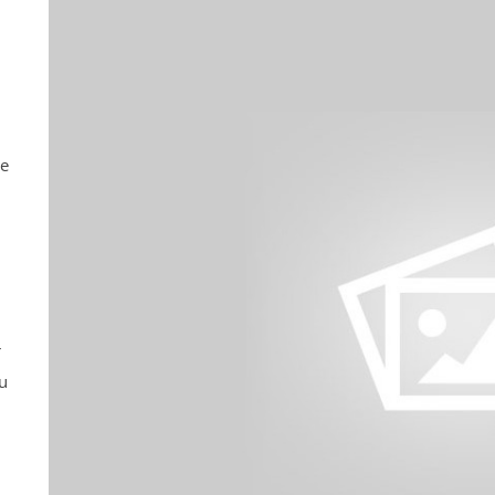
ne
r
u