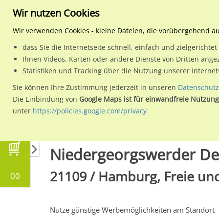
Wir nutzen Cookies
Wir verwenden Cookies - kleine Dateien, die vorübergehend a
dass Sie die Internetseite schnell, einfach und zielgericht
Planen
Ihnen Videos, Karten oder andere Dienste von Dritten ange
Statistiken und Tracking über die Nutzung unserer Interne
Wähle den Werbestandort:
Sie können Ihre Zustimmung jederzeit in unseren
Datenschutz
Die Einbindung von
Google Maps ist für einwandfreie Nutzung
unter
https://policies.google.com/privacy
Regionale Plakatwerbung
Hamburg
Hambur
Niedergeorgswerder De
21109 / Hamburg, Freie un
00
Nutze günstige Werbemöglichkeiten am Standort