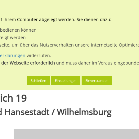
Downloads
Ne
uf Ihrem Computer abgelegt werden. Sie dienen dazu:
et bedienen können
 & Buchen
Plakatwerbung
Aussenwerbung
Medi
zeigt werden
tseite, um über das Nutzerverhalten unsere Internetseite Optimie
erklärungen
widerrufen.
 der Webseite erforderlich
und muss daher im Voraus eingebunden
g, Freie und Hansestadt
Niedergeorgswerder Deich 19
Schließen
Einstellungen
Einverstanden
ich 19
d Hansestadt / Wilhelmsburg