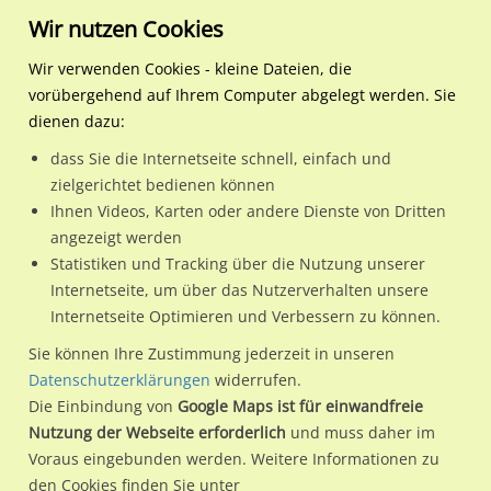
Wir nutzen Cookies
Wir verwenden Cookies - kleine Dateien, die
vorübergehend auf Ihrem Computer abgelegt werden. Sie
Regionale Plakatwerbung
Hamburg
Hamburg, Freie und Hansest
U-Bf Langenhorn-Markt S
dienen dazu:
U-Bf Langenhorn-Markt SH A Ausgang P+R rechts
dass Sie die Internetseite schnell, einfach und
zielgerichtet bedienen können
22415 / Hamburg, Freie und Hansestadt / Langenhorn
Ihnen Videos, Karten oder andere Dienste von Dritten
angezeigt werden
Statistiken und Tracking über die Nutzung unserer
Nutze günstige Werbemöglichkeiten am Standort U-Bf
Internetseite, um über das Nutzerverhalten unsere
Internetseite Optimieren und Verbessern zu können.
Langenhorn-Markt SH A Ausgang P+R rechts
im Ortsteil
Langenhorn)
in Hamburg, Freie und Hansestadt.
Sie können Ihre Zustimmung jederzeit in unseren
Datenschutzerklärungen
widerrufen.
Wir erheben für jede unserer Werbeflächen individuelle und
Die Einbindung von
Google Maps ist für einwandfreie
aktuelle
Standortinformationen
und
Leistungswerte
. Damit
Nutzung der Webseite erforderlich
und muss daher im
kannst du dich schon vor der Buchung im Detail über den
Voraus eingebunden werden. Weitere Informationen zu
Standort, seine Reichweite und Werbewirkung sowie
den Cookies finden Sie unter