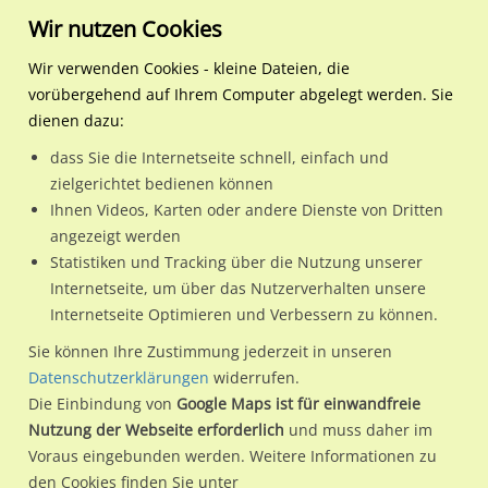
Wir nutzen Cookies
Wir verwenden Cookies - kleine Dateien, die
vorübergehend auf Ihrem Computer abgelegt werden. Sie
Regionale Plakatwerbung
Hessen
Eppertshausen
Röntgenstr. 2 / Gesslerstr.
dienen dazu:
Röntgenstr. 2 / Gesslerstr. 1 li. (REWE)
dass Sie die Internetseite schnell, einfach und
zielgerichtet bedienen können
64859 / Eppertshausen
Ihnen Videos, Karten oder andere Dienste von Dritten
angezeigt werden
Statistiken und Tracking über die Nutzung unserer
Nutze günstige Werbemöglichkeiten am Standort
Internetseite, um über das Nutzerverhalten unsere
Internetseite Optimieren und Verbessern zu können.
Röntgenstr. 2 / Gesslerstr. 1 li. (REWE) in Eppertshausen.
Wir erheben für jede unserer Werbeflächen individuelle und
Sie können Ihre Zustimmung jederzeit in unseren
Datenschutzerklärungen
widerrufen.
aktuelle
Standortinformationen
und
Leistungswerte
. Damit
Die Einbindung von
Google Maps ist für einwandfreie
kannst du dich schon vor der Buchung im Detail über den
Nutzung der Webseite erforderlich
und muss daher im
Standort, seine Reichweite und Werbewirkung sowie
Voraus eingebunden werden. Weitere Informationen zu
eventuelle Beschränkungen in den zugelassenen
den Cookies finden Sie unter