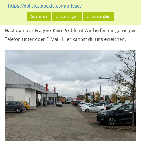
Werbeinhalten informieren.
https://policies.google.com/privacy
Alles klar? Dann findest du direkt im unteren Teil dieser Seite
Schließen
Einstellungen
Einverstanden
Alles zur
Buchung
des Standorts.
Hast du noch Fragen? Kein Problem! Wir helfen dir gerne per
Telefon unter oder E-Mail.
Hier kannst du uns erreichen.