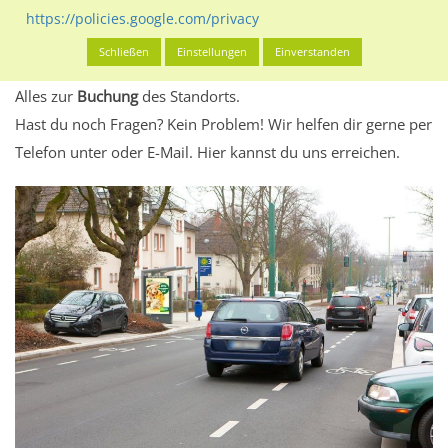
eventuelle Beschränkungen in den zugelassenen
https://policies.google.com/privacy
Werbeinhalten informieren.
Schließen
Einstellungen
Einverstanden
Alles klar? Dann findest du direkt im unteren Teil dieser Seite
Alles zur
Buchung
des Standorts.
Hast du noch Fragen? Kein Problem! Wir helfen dir gerne per
Telefon unter oder E-Mail.
Hier kannst du uns erreichen.