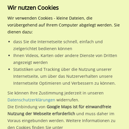
Wir nutzen Cookies
Wir verwenden Cookies - kleine Dateien, die
vorübergehend auf Ihrem Computer abgelegt werden. Sie
Regionale Plakatwerbung
Nordrhein-Westfalen
Essen, Stadt
Sommerburgstr. 106 re./W
dienen dazu:
Sommerburgstr. 106 re./We.li.
dass Sie die Internetseite schnell, einfach und
zielgerichtet bedienen können
45149 / Essen, Stadt / Margarethenhöhe
Ihnen Videos, Karten oder andere Dienste von Dritten
angezeigt werden
Statistiken und Tracking über die Nutzung unserer
Nutze günstige Werbemöglichkeiten am Standort
Internetseite, um über das Nutzerverhalten unsere
Internetseite Optimieren und Verbessern zu können.
Sommerburgstr. 106 re./We.li.
im Ortsteil Margarethenhöhe)
in Essen, Stadt.
Sie können Ihre Zustimmung jederzeit in unseren
Datenschutzerklärungen
widerrufen.
Wir erheben für jede unserer Werbeflächen individuelle und
Die Einbindung von
Google Maps ist für einwandfreie
aktuelle
Standortinformationen
und
Leistungswerte
. Damit
Nutzung der Webseite erforderlich
und muss daher im
kannst du dich schon vor der Buchung im Detail über den
Voraus eingebunden werden. Weitere Informationen zu
Standort, seine Reichweite und Werbewirkung sowie
den Cookies finden Sie unter