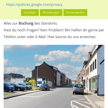
eventuelle Beschränkungen in den zugelassenen
https://policies.google.com/privacy
Werbeinhalten informieren.
Schließen
Einstellungen
Einverstanden
Alles klar? Dann findest du direkt im unteren Teil dieser Seite
Alles zur
Buchung
des Standorts.
Hast du noch Fragen? Kein Problem! Wir helfen dir gerne per
Telefon unter oder E-Mail.
Hier kannst du uns erreichen.