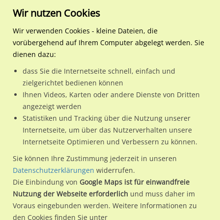
Wir nutzen Cookies
Wir verwenden Cookies - kleine Dateien, die
vorübergehend auf Ihrem Computer abgelegt werden. Sie
Regionale Plakatwerbung
Nordrhein-Westfalen
Mönchengladbach, Stadt
Am Sternenfeld 64a/Zopp
dienen dazu:
Am Sternenfeld 64a/Zoppenbroicher Str
dass Sie die Internetseite schnell, einfach und
zielgerichtet bedienen können
41238 / Mönchengladbach, Stadt / Giesenkirchen
Ihnen Videos, Karten oder andere Dienste von Dritten
angezeigt werden
Statistiken und Tracking über die Nutzung unserer
Nutze günstige Werbemöglichkeiten am Standort Am
Internetseite, um über das Nutzerverhalten unsere
Internetseite Optimieren und Verbessern zu können.
Sternenfeld 64a/Zoppenbroicher Str
im Ortsteil
Giesenkirchen)
in Mönchengladbach, Stadt.
Sie können Ihre Zustimmung jederzeit in unseren
Datenschutzerklärungen
widerrufen.
Wir erheben für jede unserer Werbeflächen individuelle und
Die Einbindung von
Google Maps ist für einwandfreie
aktuelle
Standortinformationen
und
Leistungswerte
. Damit
Nutzung der Webseite erforderlich
und muss daher im
kannst du dich schon vor der Buchung im Detail über den
Voraus eingebunden werden. Weitere Informationen zu
Standort, seine Reichweite und Werbewirkung sowie
den Cookies finden Sie unter