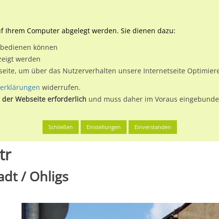
Downloads
Ne
uf Ihrem Computer abgelegt werden. Sie dienen dazu:
et bedienen können
 & Buchen
Plakatwerbung
Aussenwerbung
Medi
zeigt werden
tseite, um über das Nutzerverhalten unsere Internetseite Optimie
erklärungen
widerrufen.
 der Webseite erforderlich
und muss daher im Voraus eingebunden
en
Solingen, Klingenstadt
Bonner Str 15a/Anfangstr
Schließen
Einstellungen
Einverstanden
tr
adt / Ohligs