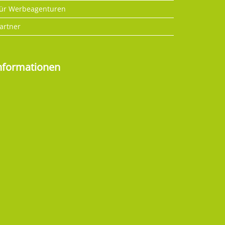
ür Werbeagenturen
artner
nformationen