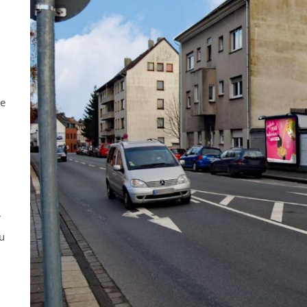
ne
r
u