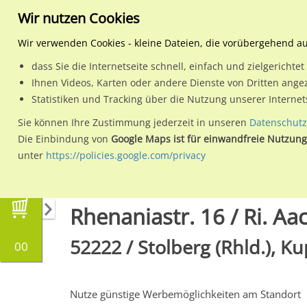
Wir nutzen Cookies
Wir verwenden Cookies - kleine Dateien, die vorübergehend a
dass Sie die Internetseite schnell, einfach und zielgericht
Planen
Ihnen Videos, Karten oder andere Dienste von Dritten ange
Statistiken und Tracking über die Nutzung unserer Interne
Wähle den Werbestandort:
Sie können Ihre Zustimmung jederzeit in unseren
Datenschutz
Die Einbindung von
Google Maps ist für einwandfreie Nutzung
unter
https://policies.google.com/privacy
Regionale Plakatwerbung
Nordrhein-Westfal
Rhenaniastr. 16 / Ri. A
52222 / Stolberg (Rhld.), K
00
Nutze günstige Werbemöglichkeiten am Standort