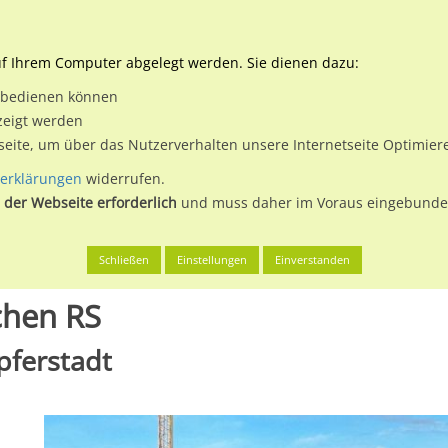
Downloads
Ne
uf Ihrem Computer abgelegt werden. Sie dienen dazu:
et bedienen können
 & Buchen
Plakatwerbung
Aussenwerbung
Medi
zeigt werden
tseite, um über das Nutzerverhalten unsere Internetseite Optimie
erklärungen
widerrufen.
 der Webseite erforderlich
und muss daher im Voraus eingebunden
en
Stolberg (Rhld.), Kupferstadt
Rhenaniastr. 16 / Ri. Aachen RS
Schließen
Einstellungen
Einverstanden
achen RS
upferstadt