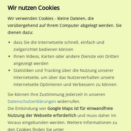
Wir nutzen Cookies
Wir verwenden Cookies - kleine Dateien, die
vorübergehend auf Ihrem Computer abgelegt werden. Sie
Regionale Plakatwerbung
Nordrhein-Westfalen
Recklinghausen, Stadt
Dortmunder Str 224 (L 61
dienen dazu:
Dortmunder Str 224 (L 610)/Ostscharweg
dass Sie die Internetseite schnell, einfach und
zielgerichtet bedienen können
45665 / Recklinghausen, Stadt / Ost
Ihnen Videos, Karten oder andere Dienste von Dritten
angezeigt werden
Statistiken und Tracking über die Nutzung unserer
Nutze günstige Werbemöglichkeiten am Standort
Internetseite, um über das Nutzerverhalten unsere
Internetseite Optimieren und Verbessern zu können.
Dortmunder Str 224 (L 610)/Ostscharweg
im Ortsteil Ost)
in
Recklinghausen, Stadt.
Sie können Ihre Zustimmung jederzeit in unseren
Datenschutzerklärungen
widerrufen.
Wir erheben für jede unserer Werbeflächen individuelle und
Die Einbindung von
Google Maps ist für einwandfreie
aktuelle
Standortinformationen
und
Leistungswerte
. Damit
Nutzung der Webseite erforderlich
und muss daher im
kannst du dich schon vor der Buchung im Detail über den
Voraus eingebunden werden. Weitere Informationen zu
Standort, seine Reichweite und Werbewirkung sowie
den Cookies finden Sie unter