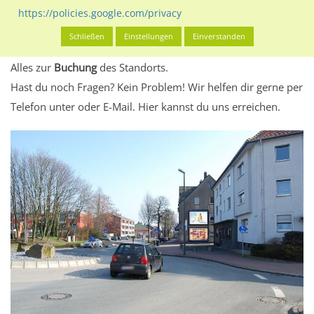
eventuelle Beschränkungen in den zugelassenen
https://policies.google.com/privacy
Werbeinhalten informieren.
Schließen
Einstellungen
Einverstanden
Alles klar? Dann findest du direkt im unteren Teil dieser Seite
Alles zur
Buchung
des Standorts.
Hast du noch Fragen? Kein Problem! Wir helfen dir gerne per
Telefon unter oder E-Mail.
Hier kannst du uns erreichen.