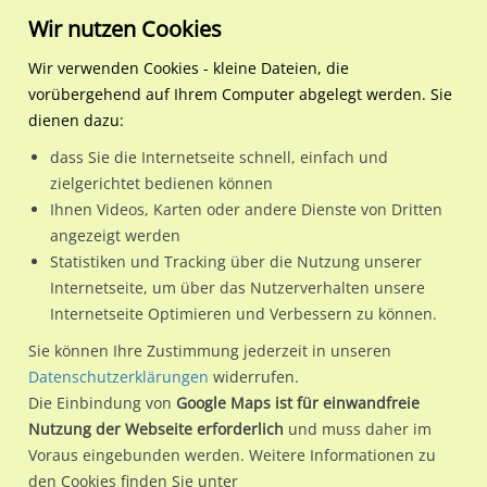
Wir nutzen Cookies
Wir verwenden Cookies - kleine Dateien, die
vorübergehend auf Ihrem Computer abgelegt werden. Sie
Regionale Plakatwerbung
Nordrhein-
Herne, Stadt
Mont-Cenis-Str. 267 /Ede
dienen dazu:
Westfalen
dass Sie die Internetseite schnell, einfach und
Mont-Cenis-Str. 267 /Edeka/geg. Eingang
zielgerichtet bedienen können
Ihnen Videos, Karten oder andere Dienste von Dritten
44627 / Herne, Stadt / Sodingen
angezeigt werden
Statistiken und Tracking über die Nutzung unserer
Internetseite, um über das Nutzerverhalten unsere
Nutze günstige Werbemöglichkeiten am Standort Mont-
Internetseite Optimieren und Verbessern zu können.
Cenis-Str. 267 /Edeka/geg. Eingang
im Ortsteil Sodingen)
in
Sie können Ihre Zustimmung jederzeit in unseren
Herne, Stadt.
Datenschutzerklärungen
widerrufen.
Die Einbindung von
Google Maps ist für einwandfreie
Wir erheben für jede unserer Werbeflächen individuelle und
Nutzung der Webseite erforderlich
und muss daher im
aktuelle
Standortinformationen
und
Leistungswerte
. Damit
Voraus eingebunden werden. Weitere Informationen zu
kannst du dich schon vor der Buchung im Detail über den
den Cookies finden Sie unter